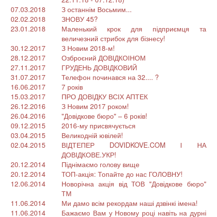
07.03.2018
З останнім Восьмим...
02.02.2018
ЗНОВУ 45?
23.01.2018
Маленький крок для підприємця та
величезний стрибок для бізнесу!
30.12.2017
З Новим 2018-м!
28.12.2017
Озброєний ДОВІДКОІНОМ
27.11.2017
ГРУДЕНЬ ДОВІДКОВИЙ
31.07.2017
Телефон починався на 32.... ?
16.06.2017
7 років
15.03.2017
ПРО ДОВІДКУ ВСІХ АПТЕК
26.12.2016
З Новим 2017 роком!
26.04.2016
"Довідкове бюро" – 6 років!
09.12.2015
2016-му присвячується
03.04.2015
Великодній ювілей!
02.04.2015
ВІДТЕПЕР DOVIDKOVE.COM І НА
ДОВІДКОВЕ.УКР!
20.12.2014
Піднімаємо голову вище
20.12.2014
ТОП-акція: Топайте до нас ГОЛОВНУ!
12.06.2014
Новорічна акція від ТОВ "Довідкове бюро"
ТМ
11.06.2014
Ми дамо всім рекордам наші дзвінкі імена!
11.06.2014
Бажаємо Вам у Новому році навіть на дурні