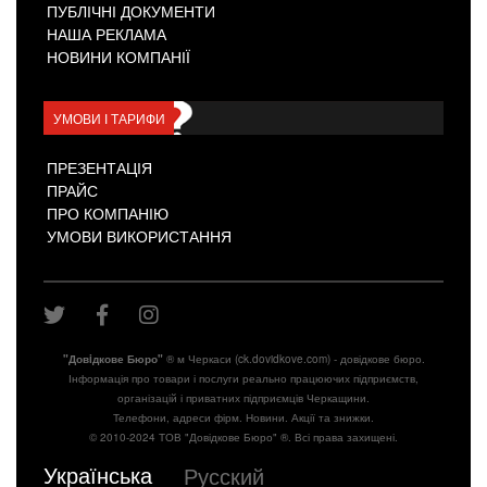
ПУБЛІЧНІ ДОКУМЕНТИ
НАША РЕКЛАМА
НОВИНИ КОМПАНІЇ
УМОВИ І ТАРИФИ
ПРЕЗЕНТАЦІЯ
ПРАЙС
ПРО КОМПАНІЮ
УМОВИ ВИКОРИСТАННЯ
"Довiдкове Бюро"
® м Черкаси (ck.dovidkove.com) - довідкове бюро.
Інформація про товари і послуги реально працюючих підприємств,
організацій і приватних підприємців Черкащини.
Телефони, адреси фірм. Новини. Акції та знижки.
© 2010-2024 ТОВ "Довідкове Бюро" ®. Всі права захищені.
Українська
Русский