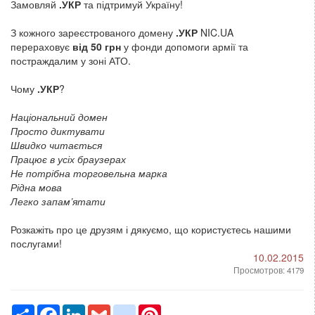
Замовляй
.УКР
та підтримуй Україну!
З кожного зареєстрованого домену
.УКР
NIC.UA
перераховує
від 50 грн
у фонди допомоги армії та
постраждалим у зоні АТО.
Чому
.УКР
?
Національний домен
Просто диктувати
Швидко читається
Працює в усіх браузерах
Не потрібна торговельна марка
Рідна мова
Легко запам’ятати
Розкажіть про це друзям і дякуємо, що користуєтесь нашими
послугами!
10.02.2015
Просмотров: 4179
Ресурс
Facebook
LinkedIn
Gmail
google_bookmarks
Pinterest