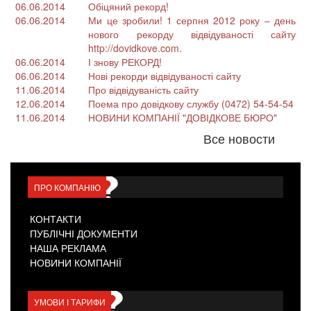
06.06.2014
Обіцяний рекорд!
06.06.2014
Ми це зробили! 1 серпня 2012 року – день
нового рекорду відвідуваності сайту
http://dovidkove.com.
06.06.2014
І знову РЕКОРД!
06.06.2014
Нові рекорди відвідуваності сайту
11.06.2014
Про відвідуваність сайту
12.06.2014
Поема про довідкову службу (0472) 54-54-54
11.06.2014
НОВИНИ КОМПАНІЇ "ДОВІДКОВЕ БЮРО"
Все новости
ПРО КОМПАНІЮ
КОНТАКТИ
ПУБЛІЧНІ ДОКУМЕНТИ
НАША РЕКЛАМА
НОВИНИ КОМПАНІЇ
УМОВИ І ТАРИФИ