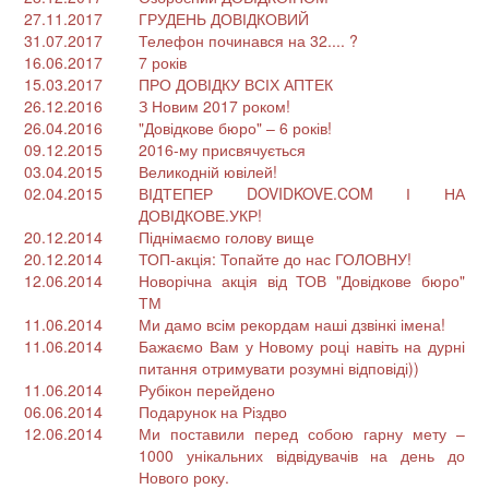
27.11.2017
ГРУДЕНЬ ДОВІДКОВИЙ
31.07.2017
Телефон починався на 32.... ?
16.06.2017
7 років
15.03.2017
ПРО ДОВІДКУ ВСІХ АПТЕК
26.12.2016
З Новим 2017 роком!
26.04.2016
"Довідкове бюро" – 6 років!
09.12.2015
2016-му присвячується
03.04.2015
Великодній ювілей!
02.04.2015
ВІДТЕПЕР DOVIDKOVE.COM І НА
ДОВІДКОВЕ.УКР!
20.12.2014
Піднімаємо голову вище
20.12.2014
ТОП-акція: Топайте до нас ГОЛОВНУ!
12.06.2014
Новорічна акція від ТОВ "Довідкове бюро"
ТМ
11.06.2014
Ми дамо всім рекордам наші дзвінкі імена!
11.06.2014
Бажаємо Вам у Новому році навіть на дурні
питання отримувати розумні відповіді))
11.06.2014
Рубікон перейдено
06.06.2014
Подарунок на Різдво
12.06.2014
Ми поставили перед собою гарну мету –
1000 унікальних відвідувачів на день до
Нового року.