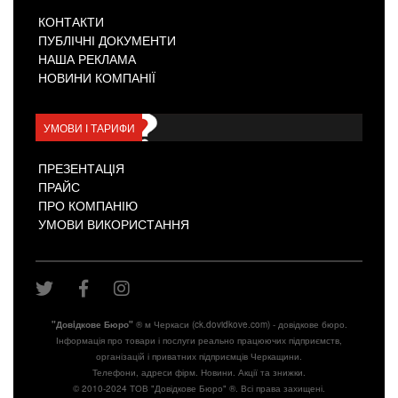
КОНТАКТИ
ПУБЛІЧНІ ДОКУМЕНТИ
НАША РЕКЛАМА
НОВИНИ КОМПАНІЇ
УМОВИ І ТАРИФИ
ПРЕЗЕНТАЦІЯ
ПРАЙС
ПРО КОМПАНІЮ
УМОВИ ВИКОРИСТАННЯ
"Довiдкове Бюро"
® м Черкаси (ck.dovidkove.com) - довідкове бюро.
Інформація про товари і послуги реально працюючих підприємств,
організацій і приватних підприємців Черкащини.
Телефони, адреси фірм. Новини. Акції та знижки.
© 2010-2024 ТОВ "Довідкове Бюро" ®. Всі права захищені.