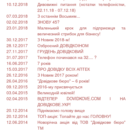
10.12.2018
Дивовижні питання (нотатки телефоністки,
22.11.18 - 07.12.18)
07.03.2018
З останнім Восьмим...
02.02.2018
ЗНОВУ 45?
23.01.2018
Маленький крок для підприємця та
величезний стрибок для бізнесу!
30.12.2017
З Новим 2018-м!
28.12.2017
Озброєний ДОВІДКОІНОМ
27.11.2017
ГРУДЕНЬ ДОВІДКОВИЙ
31.07.2017
Телефон починався на 32.... ?
16.06.2017
7 років
15.03.2017
ПРО ДОВІДКУ ВСІХ АПТЕК
26.12.2016
З Новим 2017 роком!
26.04.2016
"Довідкове бюро" – 6 років!
09.12.2015
2016-му присвячується
03.04.2015
Великодній ювілей!
02.04.2015
ВІДТЕПЕР DOVIDKOVE.COM І НА
ДОВІДКОВЕ.УКР!
20.12.2014
Піднімаємо голову вище
20.12.2014
ТОП-акція: Топайте до нас ГОЛОВНУ!
12.06.2014
Новорічна акція від ТОВ "Довідкове бюро"
ТМ