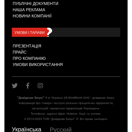
ПУБЛІЧНІ ДОКУМЕНТИ
НАША РЕКЛАМА
НОВИНИ КОМПАНІЇ
УМОВИ І ТАРИФИ
ПРЕЗЕНТАЦІЯ
ПРАЙС
ПРО КОМПАНІЮ
УМОВИ ВИКОРИСТАННЯ
"Довiдкове Бюро"
® м Черкаси (ck.dovidkove.com) - довідкове бюро.
Інформація про товари і послуги реально працюючих підприємств,
організацій і приватних підприємців Черкащини.
Телефони, адреси фірм. Новини. Акції та знижки.
© 2010-2024 ТОВ "Довідкове Бюро" ®. Всі права захищені.
Українська
Русский