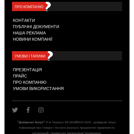
ПРО КОМПАНІЮ
КОНТАКТИ
ПУБЛІЧНІ ДОКУМЕНТИ
НАША РЕКЛАМА
НОВИНИ КОМПАНІЇ
УМОВИ І ТАРИФИ
ПРЕЗЕНТАЦІЯ
ПРАЙС
ПРО КОМПАНІЮ
УМОВИ ВИКОРИСТАННЯ
"Довiдкове Бюро"
® м Черкаси (ck.dovidkove.com) - довідкове бюро.
Інформація про товари і послуги реально працюючих підприємств,
організацій і приватних підприємців Черкащини.