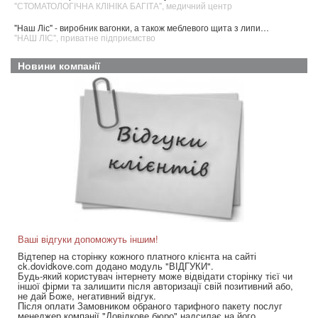
АГІТА", медичний центр
"ВАШ ДІМ", агентство нерухомості
, а також меблевого щита з липи…
Усі види стоматологічних послуг на
мство
"ESTA DENT", стоматологічна кліні
Новини компанії
Ваші відгуки допоможуть іншим!
Відтепер на сторінку кожного платного клієнта на сайті
ck.dovidkove.com додано модуль "ВІДГУКИ".
Будь-який користувач інтернету може відвідати сторінку тієї чи
іншої фірми та залишити після авторизації свій позитивний або,
не дай Боже, негативний відгук.
Після оплати Замовником обраного тарифного пакету послуг
менеджер компанії "Довідкове бюро" надсилає на його