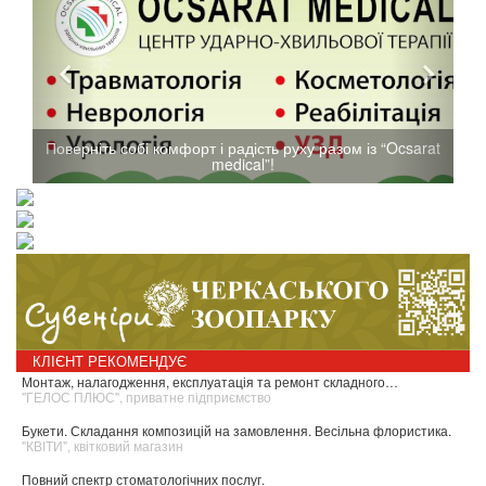
рт і радість руху разом із “Ocsarat
Допомога людям, залежним
medical”!
азартних ігор, надмірн
КЛІЄНТ РЕКОМЕНДУЄ
луатація та ремонт складного…
Металопластикові вікна за ціною 
дприємство
"KADO UKRAINE", компанія
й на замовлення. Весільна флористика.
Студентська знижка 10% на весь 
"ART ФІЗЕР", художній салон
их послуг.
Купівля-продаж та оренда нерухо