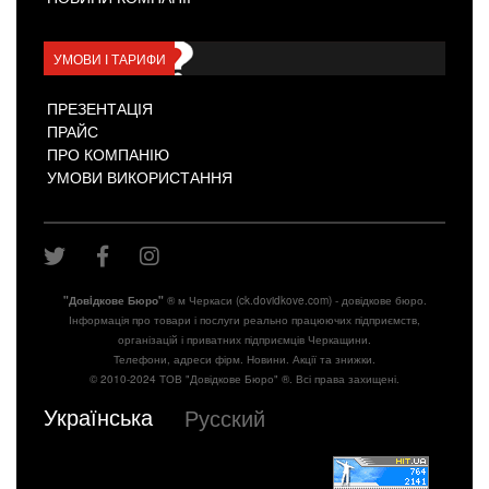
УМОВИ І ТАРИФИ
ПРЕЗЕНТАЦІЯ
ПРАЙС
ПРО КОМПАНІЮ
УМОВИ ВИКОРИСТАННЯ
"Довiдкове Бюро"
® м Черкаси (ck.dovidkove.com) - довідкове бюро.
Інформація про товари і послуги реально працюючих підприємств,
організацій і приватних підприємців Черкащини.
Телефони, адреси фірм. Новини. Акції та знижки.
© 2010-2024 ТОВ "Довідкове Бюро" ®. Всі права захищені.
Українська
Русский