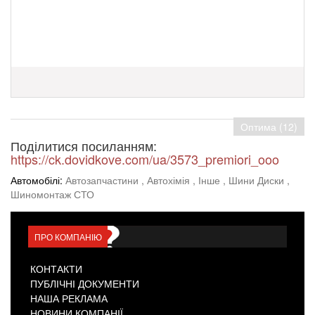
Оптима (12)
Поділитися посиланням:
https://ck.dovidkove.com/ua/3573_premiori_ooo
Автомобілі:
Автозапчастини
, Автохімія
, Інше
, Шини Диски
,
Шиномонтаж СТО
ПРО КОМПАНІЮ
КОНТАКТИ
ПУБЛІЧНІ ДОКУМЕНТИ
НАША РЕКЛАМА
НОВИНИ КОМПАНІЇ