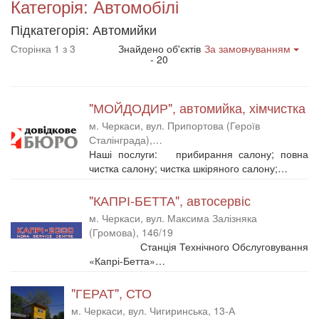
Категорія: Автомобілі
Підкатегорія: Автомийки
Сторінка 1 з 3
Знайдено об'єктів
За замовчуванням
- 20
"МОЙДОДИР", автомийка, хімчистка
м. Черкаси, вул. Припортова (Героїв
Сталінграда),…
Наші послуги: прибирання салону; повна
чистка салону; чистка шкіряного салону;…
"КАПРІ-БЕТТА", автосервіс
м. Черкаси, вул. Максима Залізняка
(Громова), 146/19
Станція Технічного Обслуговування
«Капрі-Бетта»…
"ГЕРАТ", СТО
м. Черкаси, вул. Чигиринська, 13-А