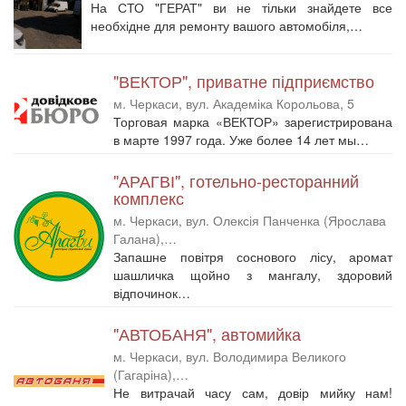
На СТО "ГЕРАТ" ви не тільки знайдете все
необхідне для ремонту вашого автомобіля,…
"ВЕКТОР", приватне підприємство
м. Черкаси, вул. Академіка Корольова, 5
Торговая марка «ВЕКТОР» зарегистрирована
в марте 1997 года. Уже более 14 лет мы…
"АРАГВІ", готельно-ресторанний
комплекс
м. Черкаси, вул. Олексія Панченка (Ярослава
Галана),…
Запашне повітря соснового лісу, аромат
шашличка щойно з мангалу, здоровий
відпочинок…
"АВТОБАНЯ", автомийка
м. Черкаси, вул. Володимира Великого
(Гагаріна),…
Не витрачай часу сам, довір мийку нам!