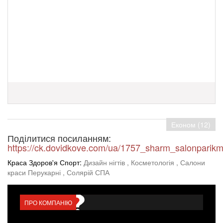
Економ (12)
Поділитися посиланням:
https://ck.dovidkove.com/ua/1757_sharm_salonparik
Краса Здоров'я Спорт:
Дизайн нігтів
, Косметологія
, Салони
краси Перукарні
, Солярій СПА
ПРО КОМПАНІЮ