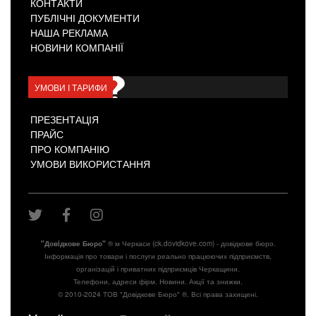
КОНТАКТИ
ПУБЛІЧНІ ДОКУМЕНТИ
НАША РЕКЛАМА
НОВИНИ КОМПАНІЇ
УМОВИ І ТАРИФИ
ПРЕЗЕНТАЦІЯ
ПРАЙС
ПРО КОМПАНІЮ
УМОВИ ВИКОРИСТАННЯ
"Довiдкове Бюро"
® м Черкаси (ck.dovidkove.com) - довідкове бюро.
Інформація про товари і послуги реально працюючих підприємств,
організацій і приватних підприємців Черкащини.
Телефони, адреси фірм. Новини. Акції та знижки.
© 2010-2024 ТОВ "Довідкове Бюро" ®. Всі права захищені.