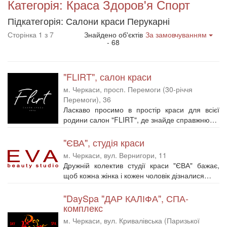
Категорія: Краса Здоров'я Спорт
Підкатегорія: Салони краси Перукарні
Сторінка 1 з 7
Знайдено об'єктів
За замовчуванням
- 68
"FLIRT", салон краси
м. Черкаси, просп. Перемоги (30-річчя
Перемоги), 36
Ласкаво просимо в простір краси для всієї
родини салон "FLIRT", де знайде справжню…
"ЄВА", студія краси
м. Черкаси, вул. Вернигори, 11
Дружній колектив студії краси "ЄВА" бажає,
щоб кожна жінка і кожен чоловік дізналися…
"DaySpa "ДАР КАЛІФА", СПА-
комплекс
м. Черкаси, вул. Кривалівська (Паризької