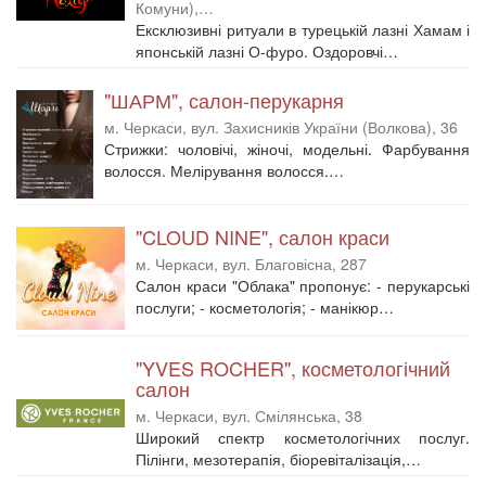
Комуни),…
Ексклюзивні ритуали в турецькій лазні Хамам і
японській лазні О-фуро. Оздоровчі…
"ШАРМ", салон-перукарня
м. Черкаси, вул. Захисників України (Волкова), 36
Стрижки: чоловічі, жіночі, модельні. Фарбування
волосся. Мелірування волосся.…
"CLOUD NINE", салон краси
м. Черкаси, вул. Благовісна, 287
Салон краси "Облака" пропонує: - перукарські
послуги; - косметологія; - манікюр…
"YVES ROCHER", косметологічний
салон
м. Черкаси, вул. Смілянська, 38
Широкий спектр косметологічних послуг.
Пілінги, мезотерапія, біоревіталізація,…