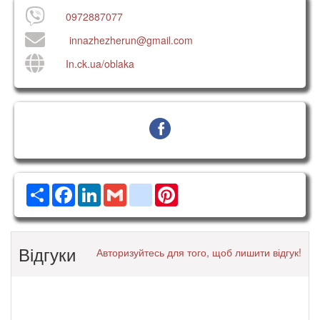
0972887077
innazhezherun@gmail.com
In.ck.ua/oblaka
Ресурс
Facebook
LinkedIn
Gmail
google_bookmarks
Pinterest
Відгуки
Авторизуйтесь для того, щоб лишити відгук!