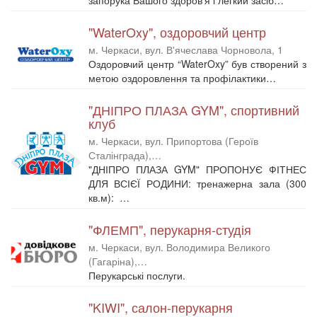
"WaterOxy", оздоровчий центр
м. Черкаси, вул. В'ячеслава Чорновола, 1
Оздоровчий центр “WaterOxy” був створений з
метою оздоровлення та профілактики…
"ДНІПРО ПЛАЗА GYM", спортивний
клуб
м. Черкаси, вул. Припортова (Героїв
Сталінграда),…
"ДНІПРО ПЛАЗА GYM" ПРОПОНУЄ ФІТНЕС
ДЛЯ ВСІЄЇ РОДИНИ: тренажерна зала (300
кв.м): …
"ФЛЕМП", перукарня-студія
м. Черкаси, вул. Володимира Великого
(Гагаріна),…
Перукарські послуги.
"KIWI", салон-перукарня