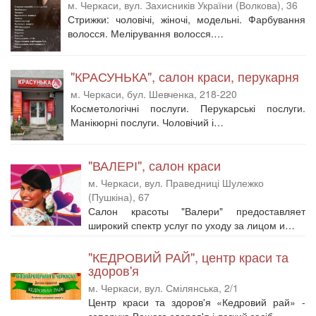
м. Черкаси, вул. Захисників України (Волкова), 36
Стрижки: чоловічі, жіночі, модельні. Фарбування
волосся. Мелірування волосся.…
"КРАСУНЬКА", салон краси, перукарня
м. Черкаси, бул. Шевченка, 218-220
Косметологічні послуги. Перукарські послуги.
Манікюрні послуги. Чоловічий і…
"ВАЛЕРІ", салон краси
м. Черкаси, вул. Праведниці Шулежко
(Пушкіна), 67
Салон красоты "Валери" предоставляет
широкий спектр услуг по уходу за лицом и…
"КЕДРОВИЙ РАЙ", центр краси та
здоров'я
м. Черкаси, вул. Смілянська, 2/1
Центр краси та здоров'я «Кедровий рай» -
запорука Вашого здоров'я і легкий засіб…