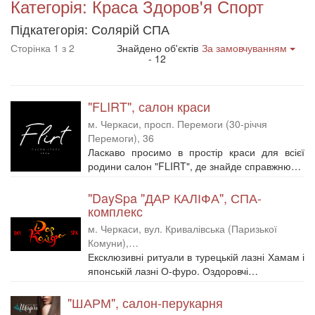
Категорія: Краса Здоров'я Спорт
Підкатегорія: Солярій СПА
Сторінка 1 з 2
Знайдено об'єктів
За замовчуванням
- 12
"FLIRT", салон краси
м. Черкаси, просп. Перемоги (30-річчя
Перемоги), 36
Ласкаво просимо в простір краси для всієї
родини салон "FLIRT", де знайде справжню…
"DaySpa "ДАР КАЛІФА", СПА-
комплекс
м. Черкаси, вул. Кривалівська (Паризької
Комуни),…
Ексклюзивні ритуали в турецькій лазні Хамам і
японській лазні О-фуро. Оздоровчі…
"ШАРМ", салон-перукарня