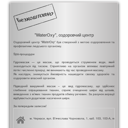
"WaterOxy", оздоровчий центр
Оздоровчий центр “WaterOxy” був створений з метою оздоровлення та
профілактики людського організму.
Spa-процедури
Гідромасаж — це масаж, що проводиться струменем води, який
знаходиться під тиском. Сприятливо на організм впливає повітряний
потік і численні пухирці, які виникають під час проведення масажу.
Як наслідок, знижується ймовірність нашкодити своєму здоров’ю та
оздоровити власний організм.
Підводний вакуумний масаж – це вид гідромасажу, що здійснює
глибинне опрацювання тканин, сприяє очищенню шкіри від шлаків,
виведенню з м’яких тканин продуктів обміну речовин. За рахунок аерації
відбувається додаткове насичення шкіри.
За попереднім записом!
м. Черкаси, вул. В'ячеслава Чорновола, 1, каб. 103, 103-А, поверх 1 (П