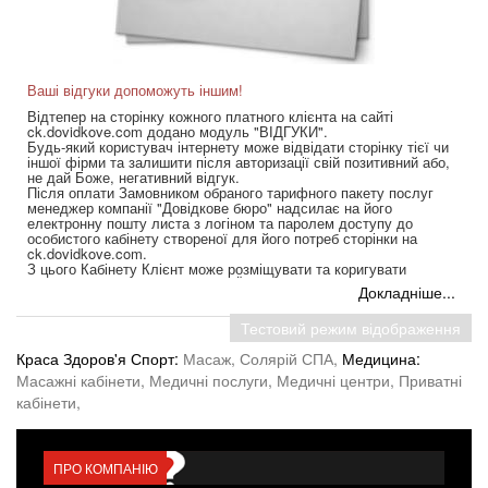
Ваші відгуки допоможуть іншим!
Відтепер на сторінку кожного платного клієнта на сайті
ck.dovidkove.com додано модуль "ВІДГУКИ".
Будь-який користувач інтернету може відвідати сторінку тієї чи
іншої фірми та залишити після авторизації свій позитивний або,
не дай Боже, негативний відгук.
Після оплати Замовником обраного тарифного пакету послуг
менеджер компанії "Довідкове бюро" надсилає на його
електронну пошту листа з логіном та паролем доступу до
особистого кабінету створеної для його потреб сторінки на
ck.dovidkove.com.
З цього Кабінету Клієнт може розміщувати та коригувати
інформацію у вкладці ВАКАНСІЇ та у модулі ВІДГУКИ на своїй
Докладніше...
персональній сторінці.
Тестовий режим відображення
Пишіть сміливіше, залишайте свої відгуки про послуги та товари
фірм Черкаського регіону. Пам'ятайте, що ваш коментар може
Краса Здоров'я Спорт:
Масаж,
Солярій СПА,
Медицина:
багато чого змінити у роботі того чи іншого підприємства.
...
Масажні кабінети,
Медичні послуги,
Медичні центри,
Приватні
кабінети,
ПРО КОМПАНІЮ