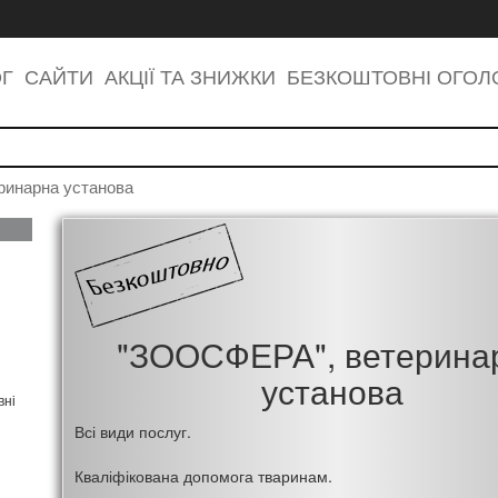
ОГ
САЙТИ
АКЦІЇ ТА ЗНИЖКИ
БЕЗКОШТОВНІ ОГО
инарна установа
"ЗООСФЕРА", ветерина
установа
вні
Всі види послуг.
Кваліфікована допомога тваринам.