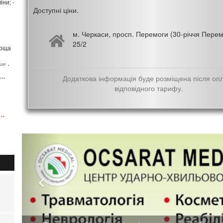
ни; -
Доступні ціни.
м. Черкаси, просп. Перемоги (30-річчя Перем
25/2
лоща
,
нше
ДЕРЖАВНЕ ПІДПРИЄМСТВО ВЕТЕРИНАРНОЇ МЕДИЦИНИ
Додаткова інформація буде розміщена після оп
відповідного тарифу.
вна районна лікарня ветеринарної медицини
м