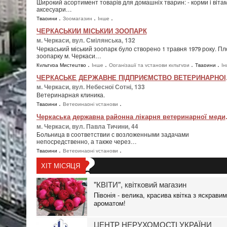
Широкий асортимент товарів для домашніх тварин: - корми і вітамі
аксесуари…
,
,
,
Тварини
Зоомагазин
Інше
ЧЕРКАСЬКИЙ МІСЬКИЙ ЗООПАРК
м. Черкаси, вул. Смілянська, 132
Черкаський міський зоопарк було створено 1 травня 1979 року. П
зоопарку м. Черкаси…
,
,
,
,
Культура Мистецтво
Інше
Організації та установи культури
Тварини
І
,
Розплідники
ЧЕРКАСЬКЕ 
м. Черкаси, вул. Небесної Сотні, 133
Ветеринарная клиника.
,
,
Тварини
Ветеринарні установи
Черкаська держа
м. Черкаси, вул. Павла Тичини, 44
Больница в соответствии с возложенными задачами
непосредственно, а также через…
,
,
Тварини
Ветеринарні установи
ХІТ МІСЯЦЯ
"КВІТИ", квітковий магазин
Півонія - велика, красива квітка з яскрави
ароматом!
ЦЕНТР НЕРУХОМОСТІ УКРАЇНИ