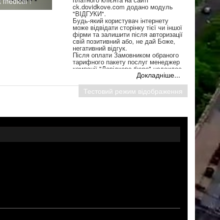
 medical”!
ck.dovidkove.com додано модуль
"ВІДГУКИ".
Будь-який користувач інтернету
може відвідати сторінку тієї чи іншої
фірми та залишити після авторизації
свій позитивний або, не дай Боже,
негативний відгук.
Після оплати Замовником обраного
тарифного пакету послуг менеджер
компанії "Довідкове бюро" надсилає
Докладніше...
на його електронну пошту листа з
логіном та паролем доступу до
особистого кабінету створеної для
Тестовий режим відображення
його потреб сторінки на
ck.dovidkove.com.
З цього Кабінету Клієнт може
розміщувати та коригувати
інформацію у вкладці ВАКАНСІЇ та у
модулі ВІДГУКИ на своїй
персональній сторінці.
Пишіть сміливіше, залишайте свої
відгуки про послуги та товари фірм
Черкаського регіону. Пам'ятайте, що
ваш коментар може багато чого
змінити у роботі того чи іншого
підприємства.
...