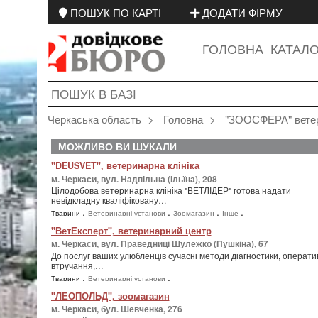
ПОШУК ПО КАРТІ
ДОДАТИ ФІРМУ
ГОЛОВНА
КАТАЛ
Черкаська область
Головна
"ЗООСФЕРА" ветер
МОЖЛИВО ВИ ШУКАЛИ
"DEUSVET", ветеринарна клініка
м. Черкаси, вул. Надпільна (Ільїна), 208
Цілодобова ветеринарна клініка "ВЕТЛІДЕР" готова надати
невідкладну кваліфіковану…
,
,
,
,
Тварини
Ветеринарні установи
Зоомагазин
Інше
"ВетЕксперт", ветеринарний центр
м. Черкаси, вул. Праведниці Шулежко (Пушкіна), 67
До послуг ваших улюбленців сучасні методи діагностики, операти
втручання,…
,
,
Тварини
Ветеринарні установи
"ЛЕОПОЛЬД", зоомагазин
м. Черкаси, бул. Шевченка, 276