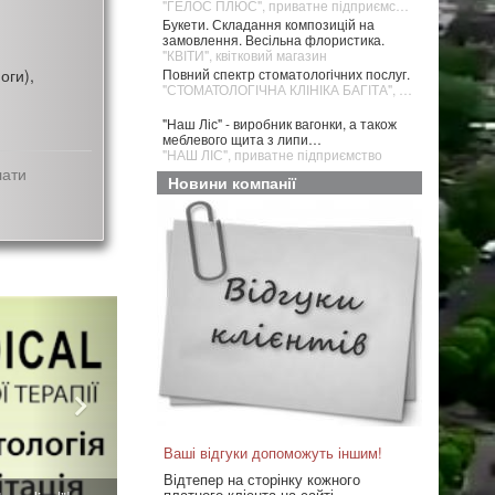
"ГЕЛОС ПЛЮС", приватне підприємство
Букети. Складання композицій на
замовлення. Весільна флористика.
"КВІТИ", квітковий магазин
оги),
Повний спектр стоматологічних послуг.
"СТОМАТОЛОГІЧНА КЛІНІКА БАГІТА", медичний центр
"Наш Ліс" - виробник вагонки, а також
меблевого щита з липи…
"НАШ ЛІС", приватне підприємство
лати
Новини компанії
Ваші відгуки допоможуть іншим!
Відтепер на сторінку кожного
платного клієнта на сайті