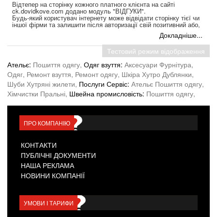
Відтепер на сторінку кожного платного клієнта на сайті
ck.dovidkove.com додано модуль "ВІДГУКИ".
Будь-який користувач інтернету може відвідати сторінку тієї чи
іншої фірми та залишити після авторизації свій позитивний або,
не дай Боже, негативний відгук.
Докладніше...
Після оплати Замовником обраного тарифного пакету послуг
менеджер компанії "Довідкове бюро" надсилає на його
Тестовий режим відображення
електронну пошту листа з логіном та паролем доступу до
особистого кабінету створеної для його потреб сторінки на
Ательє:
Пошиття одягу,
Одяг взуття:
Аксесуари Фурнітура,
ck.dovidkove.com.
З цього Кабінету Клієнт може розміщувати та коригувати
Одяг,
Ремонт взуття,
Ремонт одягу,
Шкіра Хутро Дублянки,
інформацію у вкладці ВАКАНСІЇ та у модулі ВІДГУКИ на своїй
Шуби Хутряні жилети,
Послуги Сервіс:
Ательє Пошиття одягу,
персональній сторінці.
Хімчистки Пральні,
Швейна промисловість:
Пошиття одягу,
Пишіть сміливіше, залишайте свої відгуки про послуги та товари
фірм Черкаського регіону. Пам'ятайте, що ваш коментар може
багато чого змінити у роботі того чи іншого підприємства.
...
ПРО КОМПАНІЮ
КОНТАКТИ
ПУБЛІЧНІ ДОКУМЕНТИ
НАША РЕКЛАМА
НОВИНИ КОМПАНІЇ
УМОВИ І ТАРИФИ