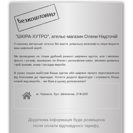
"ШКІРА-ХУТРО", ательє-магазин Олени Надточій
У нашому авторське ательє Ви маєте унікальну можливість перетворити
ваш шкіряний виріб.
Ми проводимо не тільки дрібний ремонт шкіряних курток, але і міняємо
фасон і розмір, вшиваємо по бічних і рельєфним швах, міняємо довжину
і крій рукавів, комір і посадку вироби.
В руках наших майстрів Ваша куртка або шкіряне пальто перетворяться
від блискавки до підкладки. Хочете додати фурнітури і отримати більш
новий вид вироби, - ми Вам в цьому допоможемо!
м. Черкаси, бул. Шевченка, 218-220
Додаткова інформація буде розміщена
після оплати відповідного тарифу.