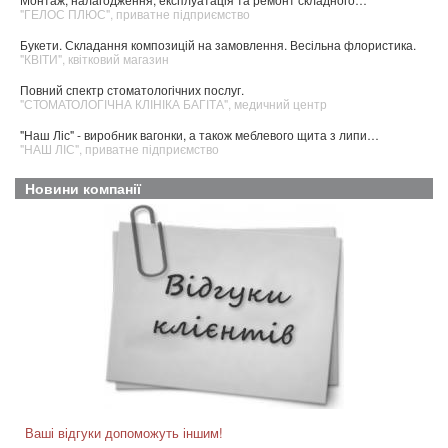
"ГЕЛОС ПЛЮС", приватне підприємство
Букети. Складання композицій на замовлення. Весільна флористика.
"КВІТИ", квітковий магазин
Повний спектр стоматологічних послуг.
"СТОМАТОЛОГІЧНА КЛІНІКА БАГІТА", медичний центр
"Наш Ліс" - виробник вагонки, а також меблевого щита з липи…
"НАШ ЛІС", приватне підприємство
Новини компанії
Ваші відгуки допоможуть іншим!