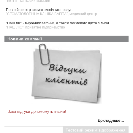
"КВІТИ", квітковий магазин
Повний спектр стоматологічних послуг.
"СТОМАТОЛОГІЧНА КЛІНІКА БАГІТА", медичний центр
"Наш Ліс" - виробник вагонки, а також меблевого щита з липи…
"НАШ ЛІС", приватне підприємство
Новини компанії
Ваші відгуки допоможуть іншим!
Відтепер на сторінку кожного платного клієнта на сайті
Докладніше...
ck.dovidkove.com додано модуль "ВІДГУКИ".
Будь-який користувач інтернету може відвідати сторінку тієї чи
Тестовий режим відображення
іншої фірми та залишити після авторизації свій позитивний або,