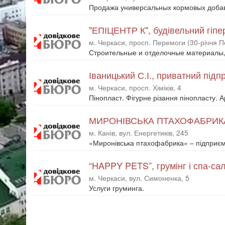
Продажа универсальных кормовых добав
"ЕПІЦЕНТР К", будівельний гіпе
м. Черкаси, просп. Перемоги (30-річчя П
Строительные и отделочные материалы, 
Іваницький С.І., приватний під
м. Черкаси, просп. Хіміків, 4
Пінопласт. Фігурне різання пінопласту.
МИРОНІВСЬКА ПТАХОФАБРИК
м. Канів, вул. Енергетиків, 245
«Миронівська птахофабрика» – підприєм
“HAPPY PETS”, грумінг і спа-са
м. Черкаси, вул. Симоненка, 5
Услуги груминга.