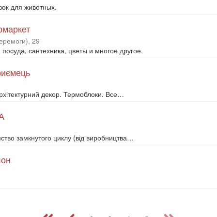
ок для животных.
рмаркет
еремоги), 29
посуда, сантехника, цветы и многое другое.
приємець
 Архітектурний декор. Термоблоки. Все…
А
ство замкнутого циклу (від виробництва…
лон