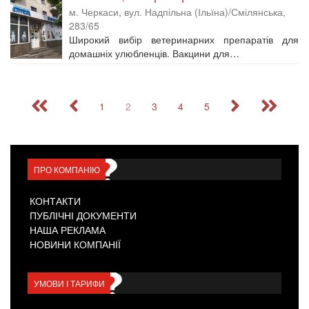
м. Черкаси, вул. Надпільна (Ільїна)/Смілянська,
283/65
Широкий вибір ветеринарних препаратів для
домашніх улюбленців. Вакцини для…
1
2
3
4
5
ПРО КОМПАНІЮ
КОНТАКТИ
ПУБЛІЧНІ ДОКУМЕНТИ
НАША РЕКЛАМА
НОВИНИ КОМПАНІЇ
УМОВИ І ТАРИФИ