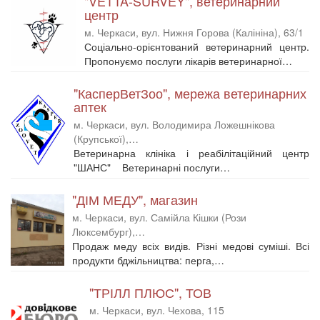
"VETTA-SURVEY", ветеринарний
центр
м. Черкаси, вул. Нижня Горова (Калініна), 63/1
Соціально-орієнтований ветеринарний центр.
Пропонуємо послуги лікарів ветеринарної…
"КасперВетЗоо", мережа ветеринарних
аптек
м. Черкаси, вул. Володимира Ложешнікова
(Крупської),…
Ветеринарна клініка і реабілітаційний центр
"ШАНС" Ветеринарні послуги…
"ДІМ МЕДУ", магазин
м. Черкаси, вул. Самійла Кішки (Рози
Люксембург),…
Продаж меду всіх видів. Різні медові суміші. Всі
продукти бджільництва: перга,…
"ТРІЛЛ ПЛЮС", ТОВ
м. Черкаси, вул. Чехова, 115