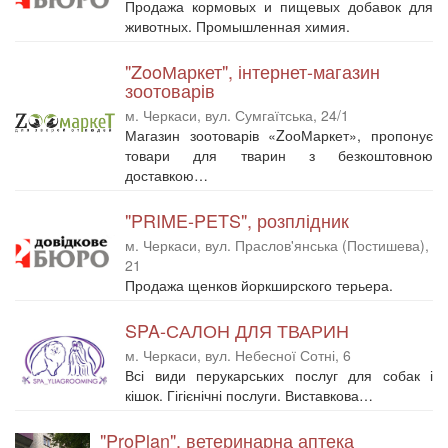
Продажа кормовых и пищевых добавок для
животных. Промышленная химия.
"ZooМаркет", інтернет-магазин
зоотоварів
м. Черкаси, вул. Сумгаїтська, 24/1
Магазин зоотоварів «ZооМаркет», пропонує
товари для тварин з безкоштовною
доставкою…
"PRIME-PETS", розплідник
м. Черкаси, вул. Праслов'янська (Постишева),
21
Продажа щенков йоркширского терьера.
SPA-САЛОН ДЛЯ ТВАРИН
м. Черкаси, вул. Небесної Сотні, 6
Всі види перукарських послуг для собак і
кішок. Гігієнічні послуги. Виставкова…
"ProPlan", ветеринарна аптека