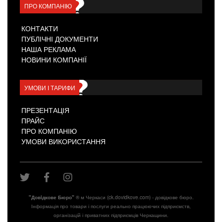
ПРО КОМПАНІЮ
КОНТАКТИ
ПУБЛІЧНІ ДОКУМЕНТИ
НАША РЕКЛАМА
НОВИНИ КОМПАНІЇ
УМОВИ І ТАРИФИ
ПРЕЗЕНТАЦІЯ
ПРАЙС
ПРО КОМПАНІЮ
УМОВИ ВИКОРИСТАННЯ
"Довiдкове Бюро"
® м Черкаси (ck.dovidkove.com) - довідкове бюро.
Інформація про товари і послуги реально працюючих підприємств,
організацій і приватних підприємців Черкащини.