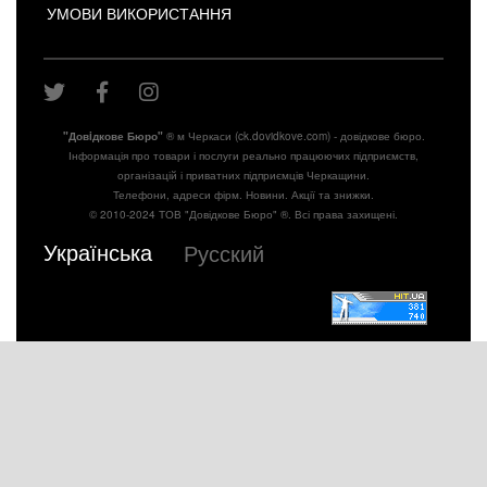
УМОВИ ВИКОРИСТАННЯ
"Довiдкове Бюро"
® м Черкаси (ck.dovidkove.com) - довідкове бюро.
Інформація про товари і послуги реально працюючих підприємств,
організацій і приватних підприємців Черкащини.
Телефони, адреси фірм. Новини. Акції та знижки.
© 2010-2024 ТОВ "Довідкове Бюро" ®. Всі права захищені.
Українська
Русский