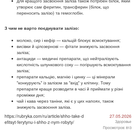
для кращого засвоєння заліза також потрібен білок, який
утворює сам феритин, трансферин (білок, що
переносить залізо) та гемоглобін.
З чим не варто поєднувати залізо:
молоко, сир і кефір — кальцій блокує всмоктування;
висівки й цілозернові — фітати знижують засвоєння
заліза;
антациди — медичні препарати, що нейтралізують
кислотність шлункового соку — погіршують всмоктування
заліза;
препарати кальцію, магнію і цинку — ці мінерали
"конкурують" із залізом за "вхід" у клітину. Тому
препарати краще розводити в часі й приймати у різні
проміжки дня;
чай і кава через таніни, які є у цих напоях, також
знижують засвоєння заліза.
https://rubryka.com/ru/article/shho-take-d
27.05.2026
efitsyt-ferytynu-i-shho-z-nym-robyty/
Здоровье
Просмотров: 813