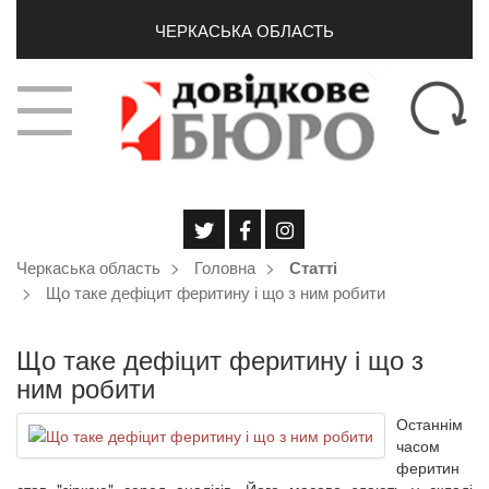
ЧЕРКАСЬКА ОБЛАСТЬ
Черкаська область
Головна
Статті
Що таке дефіцит феритину і що з ним робити
Що таке дефіцит феритину і що з
ним робити
Останнім
часом
феритин
став "зіркою" серед аналізів. Його масово здають у складі