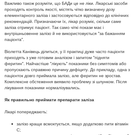
Важливо також розуміти, що БАДи це не ліки. Лікарські засоби
проходять контроль якості, містять чітко визначену дозу
елементарного заліза і застосовуються відповідно до клінічних
рекомендацій. Призначаючи їх, лікар розуміє, скільки саме
заліза отримує пацієнт. Так само чіткі покази має і
внутрішньовенне залізо й не використовується "за бажанням
пацієнта".
Віолетта Канівець ділиться, у її практиці дуже часто пацієнти
приходять з уже готовим аналізом і запитом "підняти
феритин". Найчастіше "лікують" показники без симптомів або
пропускають справжню причину дефіциту. До прикладу, одна з
пацієнток довго приймала залізо, але феритин не зростав.
Комплексне обстеження виявило проблему зі шлунком. Після
лікування показники нормалізувались.
Як правильно приймати препарати заліза
Лікарі попереджають:
залізо краще всмоктується, якщо додатково пити вітамін
С;