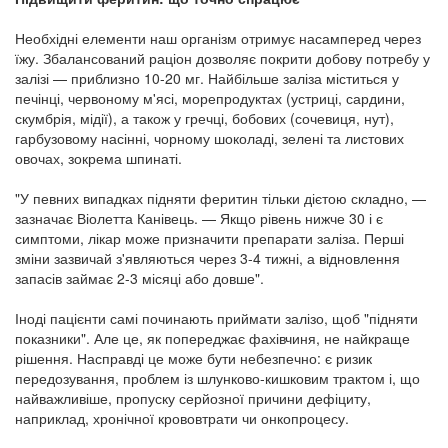
Необхідні елементи наш організм отримує насамперед через
їжу. Збалансований раціон дозволяє покрити добову потребу у
залізі — приблизно 10-20 мг. Найбільше заліза міститься у
печінці, червоному м'ясі, морепродуктах (устриці, сардини,
скумбрія, мідії), а також у гречці, бобових (сочевиця, нут),
гарбузовому насінні, чорному шоколаді, зелені та листових
овочах, зокрема шпинаті.
"У певних випадках підняти феритин тільки дієтою складно, —
зазначає Віолетта Канівець. — Якщо рівень нижче 30 і є
симптоми, лікар може призначити препарати заліза. Перші
зміни зазвичай з'являються через 3-4 тижні, а відновлення
запасів займає 2-3 місяці або довше".
Іноді пацієнти самі починають приймати залізо, щоб "підняти
показники". Але це, як попереджає фахівчиня, не найкраще
рішення. Насправді це може бути небезпечно: є ризик
передозування, проблем із шлунково-кишковим трактом і, що
найважливіше, пропуску серйозної причини дефіциту,
наприклад, хронічної крововтрати чи онкопроцесу.