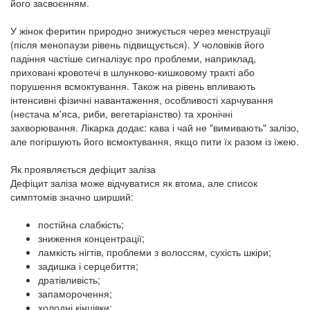
його засвоєнням.
У жінок феритин природно знижується через менструації
(після менопаузи рівень підвищується). У чоловіків його
падіння частіше сигналізує про проблеми, наприклад,
приховані кровотечі в шлунково-кишковому тракті або
порушення всмоктування. Також на рівень впливають
інтенсивні фізичні навантаження, особливості харчування
(нестача м'яса, риби, вегетаріанство) та хронічні
захворювання. Лікарка додає: кава і чай не "вимивають" залізо,
але погіршують його всмоктування, якщо пити їх разом із їжею.
Як проявляється дефіцит заліза
Дефіцит заліза може відчуватися як втома, але список
симптомів значно ширший:
постійна слабкість;
зниження концентрації;
ламкість нігтів, проблеми з волоссям, сухість шкіри;
задишка і серцебиття;
дратівливість;
запаморочення;
холодні кінцівки;