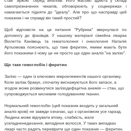
самопризначених чекапів, обговорюють у соцмережах і
намагаються підняти до "ідеалу". Але про що насправді цей
показник і чи справді він такий простий?
Щоб відповісти на це питання "Рубрика" звернулася по
допомогу до фахівців. У нашому матеріалі сімейна лікарка
Віолетта Канівець та гематологиня і онкологиня Наталія
Артьомова пояснюють, що таке феритин, якими мають бути
його показники іі чому це не просто ще один аналіз "на залізо".
Що таке гемоглобін і феритин
Залізо — один із ключових мікроелементів нашого організму.
Коли заліза бракує, спочатку виснажуються його запаси, а
згодом може розвинутися залізодефіцитна анемія — стан, що
супроводжується кисневим голодуванням тканин.
Нормальний гемоглобін (цей показник входить у загальний
аналіз крові) не завжди означає, що з організмом усе гаразд.
Людина може відчувати втому, слабкість, мати
ускладненедихання, випадіння волосся. У таких випадках
лікарі часто радять перевірити ще один показник — феритин.