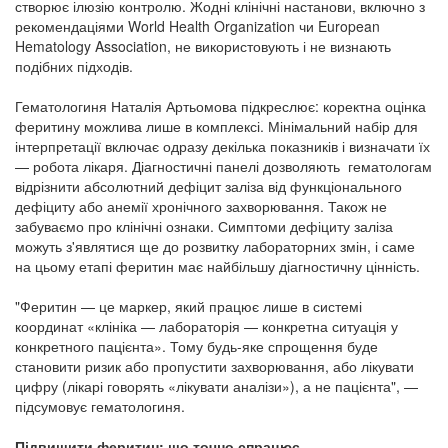
створює ілюзію контролю. Жодні клінічні настанови, включно з
рекомендаціями World Health Organization чи European
Hematology Association, не використовують і не визнають
подібних підходів.
Гематологиня Наталія Артьомова підкреслює: коректна оцінка
феритину можлива лише в комплексі. Мінімальний набір для
інтерпретації включає одразу декілька показників і визначати їх
— робота лікаря. Діагностичні панелі дозволяють гематологам
відрізнити абсолютний дефіцит заліза від функціонального
дефіциту або анемії хронічного захворювання. Також не
забуваємо про клінічні ознаки. Симптоми дефіциту заліза
можуть з'являтися ще до розвитку лабораторних змін, і саме
на цьому етапі феритин має найбільшу діагностичну цінність.
"Феритин — це маркер, який працює лише в системі
координат «клініка — лабораторія — конкретна ситуація у
конкретного пацієнта». Тому будь-яке спрощення буде
становити ризик або пропустити захворювання, або лікувати
цифру (лікарі говорять «лікувати аналізи»), а не пацієнта", —
підсумовує гематологиня.
Підвищити феритин: що точно спрацює