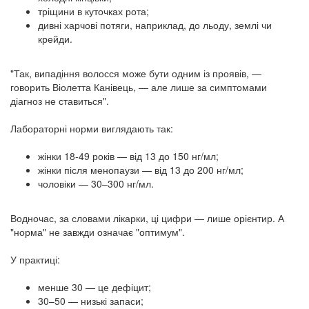
тріщини в куточках рота;
дивні харчові потяги, наприклад, до льоду, землі чи
крейди.
"Так, випадіння волосся може бути одним із проявів, —
говорить Віолетта Канівець, — але лише за симптомами
діагноз не ставиться".
Лабораторні норми виглядають так:
жінки 18-49 років — від 13 до 150 нг/мл;
жінки після менопаузи — від 13 до 200 нг/мл;
чоловіки — 30–300 нг/мл.
Водночас, за словами лікарки, ці цифри — лише орієнтир. А
"норма" не завжди означає "оптимум".
У практиці:
менше 30 — це дефіцит;
30–50 — низькі запаси;