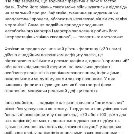
"Не слід забувати, що водночас феритин є білком гострої
фази. Тобто його рівень також може збільшуватись у відповідь
на запальний процес, інфекцію, тканинне ушкодження чи
неопластичні процеси, абсолютно незалежно від вмісту заліза
в організмі. Саме ця подвійна природа поєднання
метаболічного маркера і маркера запалення робить його
інтерпретацію клінічно складною", — говорить гематологиня.
Фахівчиня продовжує: низький рівень феритину (<30 нг/мл)
дійсно є надійним показником дефіциту заліза, це
підтверджено клінічними рекомендаціями, однак "нормальний"
або навіть підвищений феритин не виключає дефіцит,
особливо у пацієнтів із хронічним запаленням, інфекціями,
онкологічними чи аутоімунними захворюваннями. У цих
випадках феритин підвищується як білок гострої фази
запалення, маскуючи реальний дефіцит заліза.
Інша крайність — надмірне клінічне значення "оптимальних"
рівнів без урахування контексту. Твердження про універсальні
"ідеальні" рівні феритину (наприклад, >70 або >100 нг/мл для
всіх пацієнтів) не мають достатнього доказового підґрунтя.
Цільові значення залежать від клінічної ситуації: у здорових
осіб вони одні, у пацієнтів із хронічними захворюваннями —