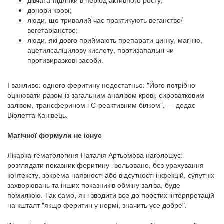
донори крові;
люди, що тривалий час практикують веганство/
вегетаріанство;
люди, які довго приймають препарати цинку, магнію,
ацетилсаліцилову кислоту, протизапальні чи
противиразкові засоби.
І важливо: одного феритину недостатньо: "Його потрібно
оцінювати разом із загальним аналізом крові, сироватковим
залізом, трансферином і С-реактивним білком", — додає
Віолетта Канівець.
Магічної формули не існує
Лікарка-гематологиня Наталія Артьомова наголошує:
розглядати показник феритину ізольовано, без урахування
контексту, зокрема наявності або відсутності інфекцій, супутніх
захворювань та інших показників обміну заліза, буде
помилкою. Так само, як і зводити все до простих інтерпретацій
на кшталт "якщо феритин у нормі, значить усе добре".