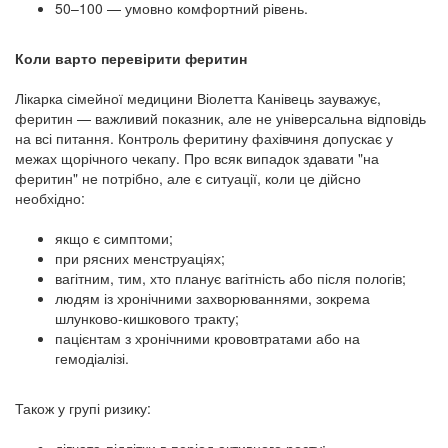
50–100 — умовно комфортний рівень.
Коли варто перевірити феритин
Лікарка сімейної медицини Віолетта Канівець зауважує,
феритин — важливий показник, але не універсальна відповідь
на всі питання. Контроль феритину фахівчиня допускає у
межах щорічного чекапу. Про всяк випадок здавати "на
феритин" не потрібно, але є ситуації, коли це дійсно
необхідно:
якщо є симптоми;
при рясних менструаціях;
вагітним, тим, хто планує вагітність або після пологів;
людям із хронічними захворюваннями, зокрема
шлунково-кишкового тракту;
пацієнтам з хронічними крововтратами або на
гемодіалізі.
Також у групі ризику:
дівчата-підлітки в період активного росту;