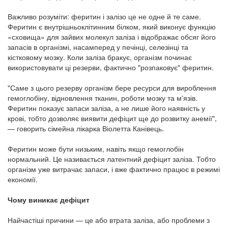
Важливо розуміти: феритин і залізо це не одне й те саме.
Феритин є внутрішньоклітинним білком, який виконує функцію
«сховища» для зайвих молекул заліза і відображає обсяг його
запасів в організмі, насамперед у печінці, селезінці та
кістковому мозку. Коли заліза бракує, організм починає
використовувати ці резерви, фактично "розпаковує" феритин.
"Саме з цього резерву організм бере ресурси для вироблення
гемоглобіну, відновлення тканин, роботи мозку та м'язів.
Феритин показує запаси заліза, а не лише його наявність у
крові, тобто дозволяє виявити дефіцит ще до розвитку анемії",
— говорить сімейна лікарка Віолетта Канівець.
Феритин може бути низьким, навіть якщо гемоглобін
нормальний. Це називається латентний дефіцит заліза. Тобто
організм уже витрачає запаси, і вже фактично працює в режимі
економії.
Чому виникає дефіцит
Найчастіші причини — це або втрата заліза, або проблеми з