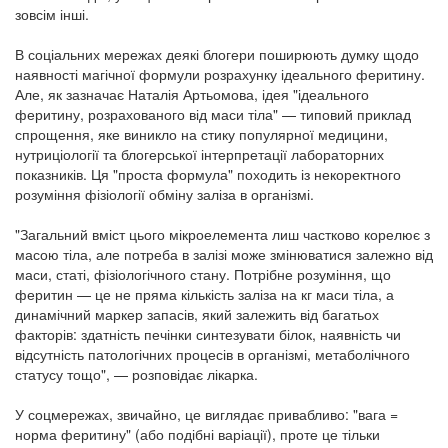
зовсім інші.
В соціальних мережах деякі блогери поширюють думку щодо
наявності магічної формули розрахунку ідеального феритину.
Але, як зазначає Наталія Артьомова, ідея "ідеального
феритину, розрахованого від маси тіла" — типовий приклад
спрощення, яке виникло на стику популярної медицини,
нутриціології та блогерської інтерпретації лабораторних
показників. Ця "проста формула" походить із некоректного
розуміння фізіології обміну заліза в організмі.
"Загальний вміст цього мікроелемента лиш частково корелює з
масою тіла, але потреба в залізі може змінюватися залежно від
маси, статі, фізіологічного стану. Потрібне розуміння, що
феритин — це не пряма кількість заліза на кг маси тіла, а
динамічний маркер запасів, який залежить від багатьох
факторів: здатність печінки синтезувати білок, наявність чи
відсутність патологічних процесів в організмі, метаболічного
статусу тощо", — розповідає лікарка.
У соцмережах, звичайно, це виглядає привабливо: "вага =
норма феритину" (або подібні варіації), проте це тільки