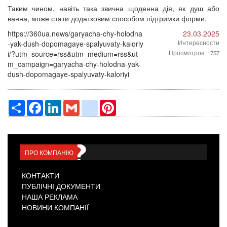
Таким чином, навіть така звична щоденна дія, як душ або
ванна, може стати додатковим способом підтримки форми.
https://360ua.news/garyacha-chy-holodna
23.03.2025
-yak-dush-dopomagaye-spalyuvaty-kaloriy
Интересности
i/?utm_source=rss&utm_medium=rss&ut
Просмотров: 1757
m_campaign=garyacha-chy-holodna-yak-
dush-dopomagaye-spalyuvaty-kaloriyi
Ресурс
Facebook
LinkedIn
Gmail
google_bookmarks
Pinterest
ПРО КОМПАНІЮ
КОНТАКТИ
ПУБЛІЧНІ ДОКУМЕНТИ
НАША РЕКЛАМА
НОВИНИ КОМПАНІЇ