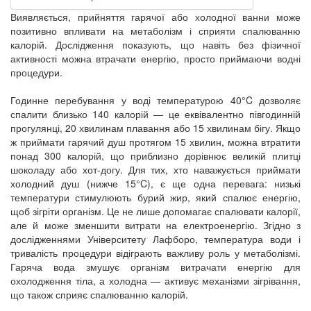
Виявляється, прийняття гарячої або холодної ванни може
позитивно впливати на метаболізм і сприяти спалюванню
калорій. Дослідження показують, що навіть без фізичної
активності можна втрачати енергію, просто приймаючи водні
процедури.
Годинне перебування у воді температурою 40°C дозволяє
спалити близько 140 калорій — це еквівалентно півгодинній
прогулянці, 20 хвилинам плавання або 15 хвилинам бігу. Якщо
ж приймати гарячий душ протягом 15 хвилин, можна втратити
понад 300 калорій, що приблизно дорівнює великій плитці
шоколаду або хот-догу. Для тих, хто наважується приймати
холодний душ (нижче 15°C), є ще одна перевага: низькі
температури стимулюють бурий жир, який спалює енергію,
щоб зігріти організм. Це не лише допомагає спалювати калорії,
але й може зменшити витрати на електроенергію. Згідно з
дослідженнями Університету Лафборо, температура води і
тривалість процедури відіграють важливу роль у метаболізмі.
Гаряча вода змушує організм витрачати енергію для
охолодження тіла, а холодна — активує механізми зігрівання,
що також сприяє спалюванню калорій.