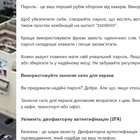
Пароль - це ваш перший рубіж оборони від хакерів. Вико
Щоб убезпечити себе, створюйте паролі, що містять вел
також простих комбінацій на кшталт "zxcvbnm".
Краще використовувати фрази замість одиночних слів. Н
паролі складніше зламати і легше запам'ятати.
Кожен акаунт повинен мати свій унікальний пароль. Якщо
або зберігати їх у надійному місці. Не забувайте регуляр
Використовуйте захисне скло для екрана
Ви придумали надійні паролі? Добре. Але що, якщо хтось п
Захисне скло для екрана допоможе впоратися з цим. Воно 
у кафе, транспорті або офісі.
Увімкніть двофакторну автентифікацію (2FA)
Безпека - це шари захисту. Двофакторна аутентифікація 
підтвердження, який надійде на ваш телефон.