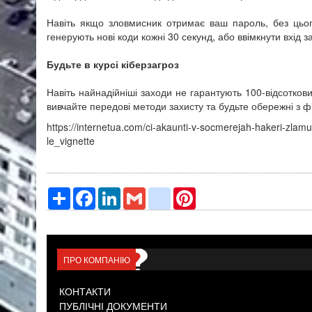
Навіть якщо зловмисник отримає ваш пароль, без цього
генерують нові коди кожні 30 секунд, або ввімкнути вхід 
Будьте в курсі кіберзагроз
Навіть найнадійніші заходи не гарантують 100-відсотков
вивчайте передові методи захисту та будьте обережні з 
https://internetua.com/ci-akaunti-v-socmerejah-hakeri-zla
le_vignette
Ресурс
Facebook
LinkedIn
Gmail
google_bookmarks
Pinterest
ПРО КОМПАНІЮ
КОНТАКТИ
ПУБЛІЧНІ ДОКУМЕНТИ