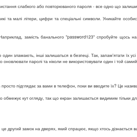
ристання слабкого або повторюваного пароля - все одно що залишити
икі та малі літери, цифри та спеціальні символи. Уникайте особис
априклад, замість банального "password123" спробуйте щось на кш
 один зламають, інші залишаться в безпеці. Так, запам'ятати їх у
но оновлювати паролі та ніколи не використовувати один і той сами
росто підглядає за вами в телефон, поки ви вводите їх? Це називає
обмежує кут огляду, так що екран залишається видимим тільки для 
- це другий замок на дверях, який спрацює, якщо хтось дізнається 