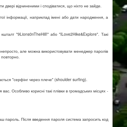
 двері відчиненими і сподіватися, що ніхто не зайде.
тої інформації, наприклад імені або дати народження, а
талт "9Lions0nTheHill!" або "ILove2Hike&Explore". Такі
сі непросто, але можна використовувати менеджер паролів
й повторно.
ться "серфінг через плече" (shoulder surfing).
вас. Особливо корисні такі плівки в громадських місцях -
ваш пароль. Після введення пароля система запросить код