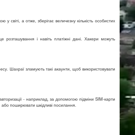
 світі, а отже, зберігає величезну кількість особистих
е розташування і навіть платіжні дані. Хакери можуть
знесу. Шахраї зламують такі акаунти, щоб використовувати
торизації - наприклад, за допомогою підміни SIM-карти
и або поширювати шкідливі посилання.