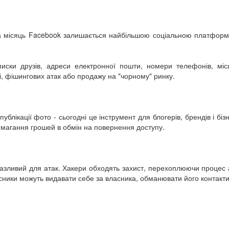
а місяць Facebook залишається найбільшою соціальною платформою у
ски друзів, адреси електронної пошти, номери телефонів, місц
, фішингових атак або продажу на "чорному" ринку.
лікації фото - сьогодні це інструмент для блогерів, брендів і бі
вимагання грошей в обмін на повернення доступу.
зливий для атак. Хакери обходять захист, перехоплюючи процес ав
ники можуть видавати себе за власника, обманювати його контакт