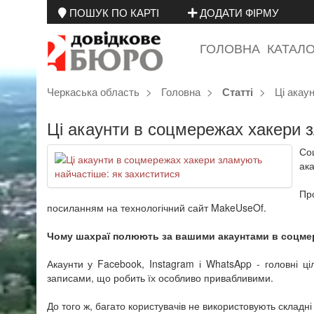
ПОШУК ПО КАРТІ
ДОДАТИ ФІРМУ
ГОЛОВНА
КАТАЛ
Черкаська область
Головна
Ці акау
Статті
Ці акаунти в соцмережах хакери 
Со
ака
Про
посиланням на технологічний сайт MakeUseOf.
Чому шахраї полюють за вашими акаунтами в соцме
Акаунти у Facebook, Instagram і WhatsApp - головні ці
записами, що робить їх особливо привабливими.
До того ж, багато користувачів не використовують складн