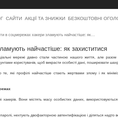
ОГ
САЙТИ
АКЦІЇ ТА ЗНИЖКИ
БЕЗКОШТОВНІ ОГО
нти в соцмережах хакери зламують найчастіше: як…
зламують найчастіше: як захиститися
ціальні мережі давно стали частиною нашого життя, але разом 
унтами користувачів, щоб викрасти особисті дані, поширювати шахр
 те, які профілі найчастіше стають жертвами злому і як мініміз
режах
лі хакерів. Вони містять масу особистих даних, використовуються
і паролі, нехтують двофакторною автентифікацією і діляться надто 