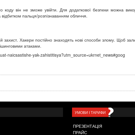
 коду він не зможе увійти. Для додаткової безпеки можна викори
за відбитком пальця/розпізнаванням обличчя.
ий захист. Хакери постійно знаходять нові способи злому. Щоб зал
фішинговими атаками.
muuat-naicsastishe-yak-zahistitisya?utm_source=ukrnet_news#goog
УМОВИ І ТАРИФИ
ПРЕЗЕНТАЦІЯ
ПРАЙС