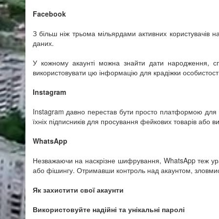
Facebook
З більш ніж трьома мільярдами активних користувачів н
даних.
У кожному акаунті можна знайти дати народження, спи
використовувати цю інформацію для крадіжки особистості
Instagram
Instagram давно перестав бути просто платформою для пуб
їхніх підписників для просування фейкових товарів або 
WhatsApp
Незважаючи на наскрізне шифрування, WhatsApp теж ура
або фішингу. Отримавши контроль над акаунтом, зловмис
Як захистити свої акаунти
Використовуйте надійні та унікальні паролі