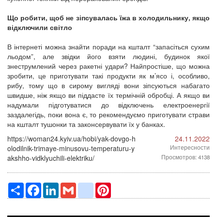
Що робити, щоб не зіпсувалась їжа в холодильнику, якщо
відключили світло
В інтернеті можна знайти поради на кшталт “запасіться сухим
льодом”, але звідки його взяти людині, будинок якої
знеструмлений через ракетні удари? Найпростіше, що можна
зробити, це приготувати такі продукти як м’ясо і, особливо,
рибу, тому що в сирому вигляді вони зіпсуються набагато
швидше, ніж якщо ви піддасте їх термічній обробці. А якщо ви
надумали підготуватися до відключень електроенергії
заздалегідь, поки вона є, то рекомендуємо приготувати страви
на кшталт тушонки та законсервувати їх у банках.
https://woman24.kyiv.ua/hobi/yak-dovgo-h
24.11.2022
olodilnik-trimaye-minusovu-temperaturu-y
Интересности
akshho-vidklyuchili-elektriku/
Просмотров: 4138
Ресурс
Facebook
LinkedIn
Gmail
google_bookmarks
Pinterest