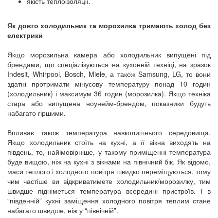
якість теплоізоляції.
Як довго холодильник та морозилка тримають холод без
електрики
Якщо морозильна камера або холодильник випущені під
брендами, що спеціалізуються на кухонній техніці, на зразок
Indesit, Whirpool, Bosch, Miele, а також Samsung, LG, то вони
здатні протримати мінусову температуру понад 10 годин
(холодильник) і максимум 36 годин (морозилка). Якщо техніка
стара або випущена ноунейм-брендом, показники будуть
набагато гіршими.
Впливає також температура навколишнього середовища.
Якщо холодильник стоїть на кухні, а її вікна виходять на
південь, то, найімовірніше, у такому приміщенні температура
буде вищою, ніж на кухні з вікнами на північний бік. Як відомо,
маси теплого і холодного повітря швидко переміщуються, тому
чим частіше ви відкриватимете холодильник/морозилку, тим
швидше підніметься температура всередині пристроїв. І в
“південній” кухні заміщення холодного повітря теплим стане
набагато швидше, ніж у “північній”.