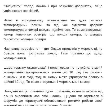
“Випустити” холод можна і при закритих дверцятах, якщо
ущільнювач неякісний.
Якщо в холодильнику встановлено не дуже низький
температурний режим, то під час відкриття дверцят
температура в камері швидко підніметься. Те саме стосується
камер невеликих розмірів: що менша камера, то швидше
“вилетить” холодне повітря.
Насправді перевірено — що більше продуктів у морозилці, то
більше вона протримає холод. Таке правило діє щодо
холодильників.
Щодо терміну експлуатації і пояснювати не потрібно: старий
холодильник протримається менш як 10 год (за різними
оцінками, 3-8 год), тоді як новий може утримувати планку в
районі 12 год. Те саме стосується і морозильних камер.
Наведені вище показники дуже приблизні, оскільки техніка від
різних виробників має свої нюанси. Ці дані ми отримали з
форумів, де користувачі обговорювали режими роботи своєї
кухонної техніки від перерахованих брендів.