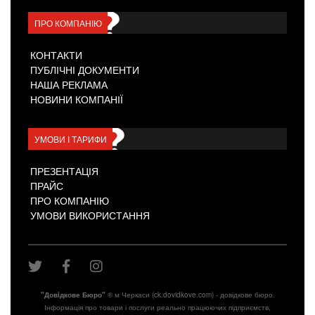
ПРО КОМПАНІЮ
КОНТАКТИ
ПУБЛІЧНІ ДОКУМЕНТИ
НАША РЕКЛАМА
НОВИНИ КОМПАНІЇ
УМОВИ І ТАРИФИ
ПРЕЗЕНТАЦІЯ
ПРАЙС
ПРО КОМПАНІЮ
УМОВИ ВИКОРИСТАННЯ
"Довiдкове Бюро"
® м Черкаси (ck.dovidkove.com) - довідкове бюро.
Інформація про товари і послуги реально працюючих підприємств,