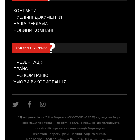
КОНТАКТИ
ПУБЛІЧНІ ДОКУМЕНТИ
НАША РЕКЛАМА
НОВИНИ КОМПАНІЇ
УМОВИ І ТАРИФИ
ПРЕЗЕНТАЦІЯ
ПРАЙС
ПРО КОМПАНІЮ
УМОВИ ВИКОРИСТАННЯ
"Довiдкове Бюро"
® м Черкаси (ck.dovidkove.com) - довідкове бюро.
Інформація про товари і послуги реально працюючих підприємств,
організацій і приватних підприємців Черкащини.
Телефони, адреси фірм. Новини. Акції та знижки.
© 2010-2024 ТОВ "Довідкове Бюро" ®. Всі права захищені.