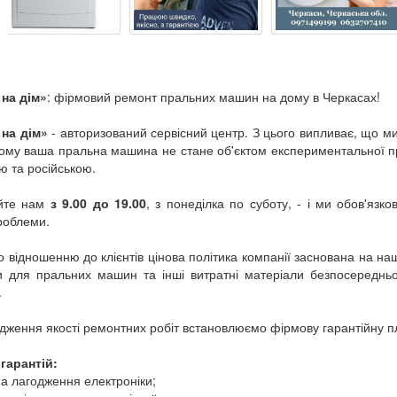
на дім»
: фірмовий ремонт пральних машин на дому в Черкасах!
на дім»
- авторизований сервісний центр. З цього випливає, що м
Тому ваша пральна машина не стане об'єктом експериментальної пр
ю та російською.
йте нам
з 9.00 до 19.00
, з понеділка по суботу, - і ми обов'яз
роблеми.
 відношенню до клієнтів цінова політика компанії заснована на на
и для пральних машин та інші витратні матеріали безпосередньо
.
дження якості ремонтних робіт встановлюємо фірмову гарантійну п
 гарантій:
 на лагодження електроніки;