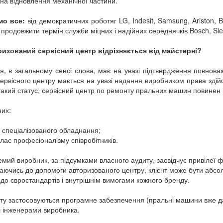
- на відновлення механічної частини.
мо все:
від демократичних роботяг LG, Indesit, Samsung, Ariston, B
 продовжити термін служби міцних і надійних середнячків Bosch, Sieme
изований сервісний центр відрізняється від майстерні?
я, в загальному сенсі слова, має на увазі підтвердження повнова
ервісного центру мається на увазі надання виробником права здій
акий статус, сервісний центр по ремонту пральних машин повинен в
них:
ь спеціалізованого обладнання;
клас професіоналізму співробітників.
мий виробник, за підсумками власного аудиту, засвідчує привілеї ф
аючись до допомоги авторизованого центру, клієнт може бути абсо
 до євростандартів і внутрішнім вимогами кожного бренду.
у застосовуються програмне забезпечення (пральні машини вже дав
і інженерами виробника.