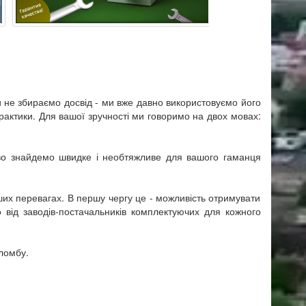
и не збираємо досвід - ми вже давно використовуємо його
актики. Для вашої зручності ми говоримо на двох мовах:
ково знайдемо швидке і необтяжливе для вашого гаманця
ших перевагах. В першу чергу це - можливість отримувати
 від заводів-постачальників комплектуючих для кожного
ломбу.