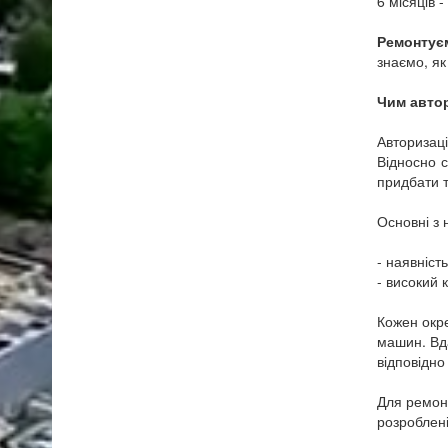
6 місяців 
Ремонтує
знаємо, як
Чим автор
Авторизаці
Відносно с
придбати т
Основні з 
- наявніст
- високий 
Кожен окре
машин. Вд
відповідно
Для ремонт
розроблен