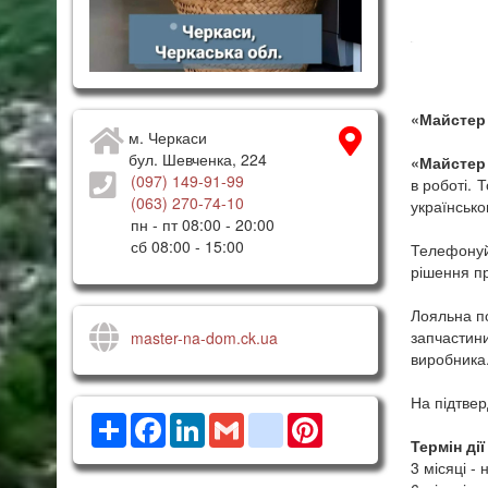
«Майстер 
м. Черкаси
бул. Шевченка, 224
«Майстер 
(097) 149-91-99
в роботі. 
(063) 270-74-10
українсько
пн - пт 08:00 - 20:00
сб 08:00 - 15:00
Телефону
рішення п
Лояльна по
запчастин
master-na-dom.ck.ua
виробника
На підтвер
Ресурс
Facebook
LinkedIn
Gmail
google_bookmarks
Pinterest
Термін дії
3 місяці -