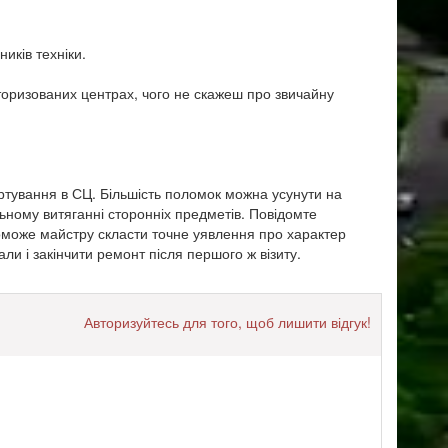
иків техніки.
вторизованих центрах, чого не скажеш про звичайну
ртування в СЦ. Більшість поломок можна усунути на
ьному витяганні сторонніх предметів. Повідомте
оможе майстру скласти точне уявлення про характер
ли і закінчити ремонт після першого ж візиту.
Авторизуйтесь для того, щоб лишити відгук!