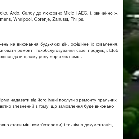
eko, Ardo, Candy до люксових Miele і AEG. І, звичайно ж,
ns, Whirlpool, Gorenje, Zanussi, Philips.
жень на виконання будь-яких дій, офіційне їх схвалення.
снювати ремонт і техобслуговування своєї продукції. Щоб
ідповідати цілому ряду жорстких вимог.
ірми надавати від його імені послуги з ремонту пральних
лютно впевнений в тому, що замовлення буде виконано
но стали міні-комп'ютерами) і технічна документація,