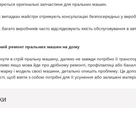
вуються оригінальні запчастини для пральних машин.
 випадках майстри отримують консультацію безпосередньо у виробн
, багато виробників часто відслідковують якість обслуговування в а
ний ремонт пральних машин на дому
ути в стрій пральну машину, далеко не завжди потрібно її транспо
ливо якщо мова йде про дрібному ремонті, профілактиці або банал
 марку і модель своєї машини, детально опишіть проблему. Це доп
ті, щоб взяти з собою потрібні для її усунення або залишені матеріа
ки