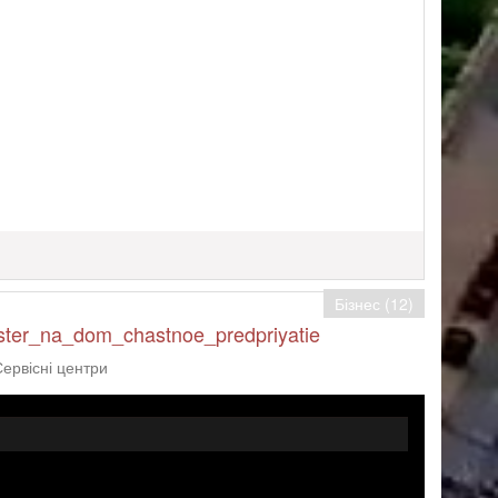
Бізнес (12)
ster_na_dom_chastnoe_predpriyatie
Сервісні центри