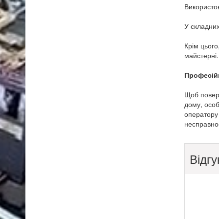
Використо
У складних
Крім цього
майстерні.
Професій
Щоб поверн
дому, особ
оператору
несправнос
Відгу