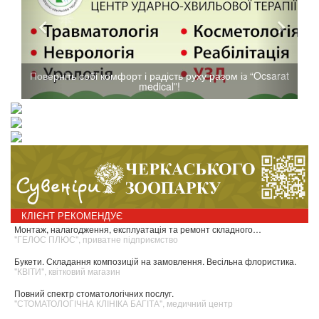
Поверніть собі комфорт і радість руху разом із “Ocsarat
medical”!
КЛІЄНТ РЕКОМЕНДУЄ
Монтаж, налагодження, експлуатація та ремонт складного…
"ГЕЛОС ПЛЮС", приватне підприємство
Букети. Складання композицій на замовлення. Весільна флористика.
"КВІТИ", квітковий магазин
Повний спектр стоматологічних послуг.
"СТОМАТОЛОГІЧНА КЛІНІКА БАГІТА", медичний центр