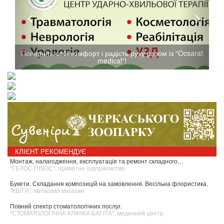
Поверніть собі комфорт і радість руху разом із “Ocsarat
medical”!
КЛІЄНТ РЕКОМЕНДУЄ
Монтаж, налагодження, експлуатація та ремонт складного…
"ГЕЛОС ПЛЮС", приватне підприємство
Букети. Складання композицій на замовлення. Весільна флористика.
"КВІТИ", квітковий магазин
Повний спектр стоматологічних послуг.
"СТОМАТОЛОГІЧНА КЛІНІКА БАГІТА", медичний центр