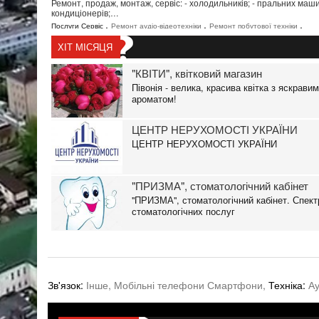
Ремонт, продаж, монтаж, сервіс: - холодильників; - пральних маши
кондиціонерів;…
,
,
,
Послуги Сервіс
Ремонт аудіо-відеотехніки
Ремонт побутової техніки
,
,
,
,
Промислові товари
Холодильне обладнання
Техніка
Аудіо Відео Фото
ХІТ МІСЯЦЯ
,
,
,
Кондиціонери
Мікрохвильові печі
Пральні машини
Ремонт аудіо та
,
,
,
,
відеотехніки
Ремонт побутової техніки
Сервісні центри
Холодильники
"КВІТИ", квітковий магазин
Півонія - велика, красива квітка з яскрави
ароматом!
ЦЕНТР НЕРУХОМОСТІ УКРАЇНИ
ЦЕНТР НЕРУХОМОСТІ УКРАЇНИ
"ПРИЗМА", стоматологічний кабінет
"ПРИЗМА", стоматологічний кабінет. Спект
стоматологічних послуг
Зв'язок:
Інше,
Мобільні телефони Смартфони,
Техніка:
Ау