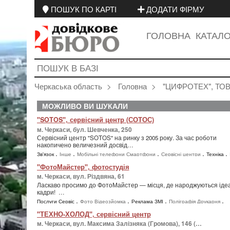
ПОШУК ПО КАРТІ
ДОДАТИ ФІРМУ
ГОЛОВНА
КАТАЛ
Черкаська область
Головна
"ЦИФРОТЕХ", ТО
МОЖЛИВО ВИ ШУКАЛИ
"SOTOS", сервісний центр (СОТОС)
м. Черкаси, бул. Шевченка, 250
Сервісний центр "SOTOS" на ринку з 2005 року. За час роботи
накопичено величезний досвід…
,
,
,
,
,
Зв'язок
Інше
Мобільні телефони Смартфони
Сервісні центри
Техніка
,
,
Мобільні телефони
Сервісні центри
"ФотоМайстер", фотостудія
м. Черкаси, вул. Різдвяна, 61
Ласкаво просимо до ФотоМайстер — місця, де народжуються іде
кадри! …
,
,
,
,
Послуги Сервіс
Фото Відеозйомка
Реклама ЗМІ
Поліграфія Друкарня
,
,
,
Сувенірна продукція
Широкоформатний друк
Різне
Сувеніри Подарунки
"ТЕХНО-ХОЛОД", сервісний центр
,
,
Техніка
Аудіо Відео Фото
м. Черкаси, вул. Максима Залізняка (Громова), 146 (…