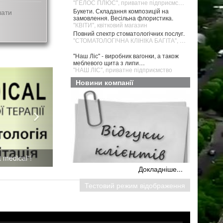
"ГЕЛОС ПЛЮС", приватне підприємство
Букети. Складання композицій на
лати
замовлення. Весільна флористика.
"КВІТИ", квітковий магазин
Повний спектр стоматологічних послуг.
"СТОМАТОЛОГІЧНА КЛІНІКА БАГІТА", медичний центр
"Наш Ліс" - виробник вагонки, а також
меблевого щита з липи…
"НАШ ЛІС", приватне підприємство
Новини компанії
 medical”!
Докладніше...
Тестовий режим відображення
Ваші відгуки допоможуть іншим!
Відтепер на сторінку кожного
платного клієнта на сайті