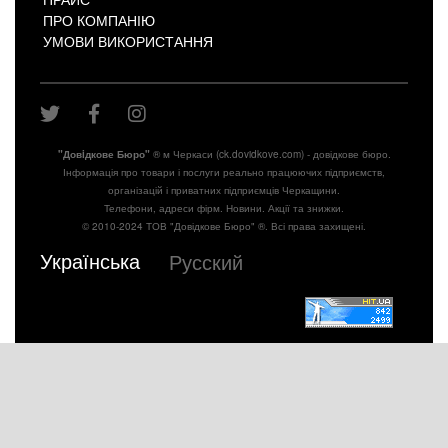
ПРО КОМПАНІЮ
УМОВИ ВИКОРИСТАННЯ
"Довiдкове Бюро"
® м Черкаси (ck.dovidkove.com) - довідкове бюро.
Інформація про товари і послуги реально працюючих підприємств,
організацій і приватних підприємців Черкащини.
Телефони, адреси фірм. Новини. Акції та знижки.
© 2010-2024 ТОВ "Довідкове Бюро" ®. Всі права захищені.
Українська
Русский