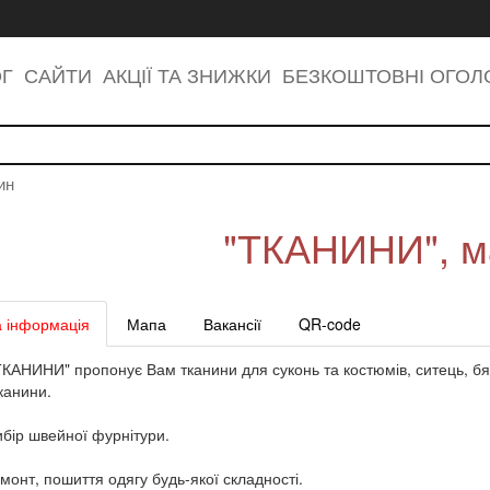
ОГ
САЙТИ
АКЦІЇ ТА ЗНИЖКИ
БЕЗКОШТОВНІ ОГО
ин
"ТКАНИНИ", м
 інформація
Мапа
Вакансії
QR-code
КАНИНИ" пропонує Вам тканини для суконь та костюмів, ситець, бязь
канини.
бір швейної фурнітури.
емонт, пошиття одягу будь-якої складності.