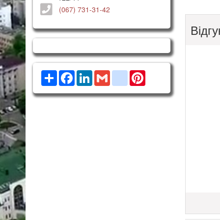
(067) 731-31-42
Відгу
Ресурс
Facebook
LinkedIn
Gmail
google_bookmarks
Pinterest