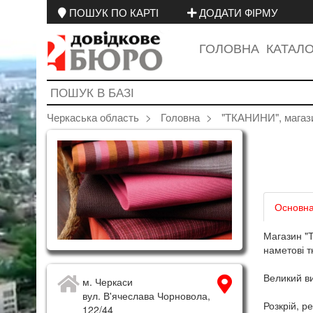
ПОШУК ПО КАРТІ
ДОДАТИ ФІРМУ
ГОЛОВНА
КАТАЛ
Черкаська область
Головна
"ТКАНИНИ", магаз
Основна
Магазин "Т
наметові т
Великий ви
м. Черкаси
вул. В'ячеслава Чорновола,
Розкрій, р
122/44