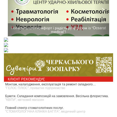
Поверніть собі комфорт і радість руху разом із “Ocsarat
medical”!
КЛІЄНТ РЕКОМЕНДУЄ
Монтаж, налагодження, експлуатація та ремонт складного…
"ГЕЛОС ПЛЮС", приватне підприємство
Букети. Складання композицій на замовлення. Весільна флористика.
"КВІТИ", квітковий магазин
Повний спектр стоматологічних послуг.
"СТОМАТОЛОГІЧНА КЛІНІКА БАГІТА", медичний центр