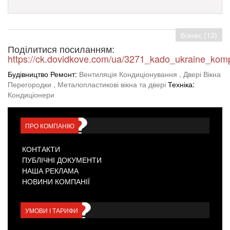
Бізнес (12)
Поділитися посиланням:
https://ck.dovidkove.com/ua/3271_kado_ukraine_kom
Будівництво Ремонт:
Вентиляція Кондиціонування
, Двері Вікна
Перегородки
, Металопластикові вікна та двері
Техніка:
Кондиціонери
ПРО КОМПАНІЮ
КОНТАКТИ
ПУБЛІЧНІ ДОКУМЕНТИ
НАША РЕКЛАМА
НОВИНИ КОМПАНІЇ
УМОВИ І ТАРИФИ