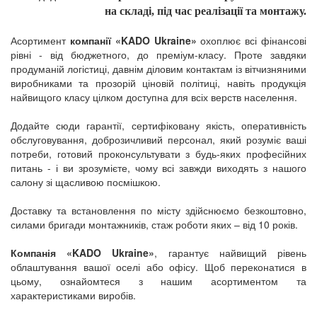
на складі, під час реалізації та монтажу.
Асортимент
компанії «KADO Ukraine»
охоплює всі фінансові
рівні - від бюджетного, до преміум-класу. Проте завдяки
продуманій логістиці, давнім діловим контактам із вітчизняними
виробниками та прозорій ціновій політиці, навіть продукція
найвищого класу цілком доступна для всіх верств населення.
Додайте сюди гарантії, сертифіковану якість, оперативність
обслуговування, доброзичливий персонал, який розуміє ваші
потреби, готовий проконсультувати з будь-яких професійних
питань - і ви зрозумієте, чому всі завжди виходять з нашого
салону зі щасливою посмішкою.
Доставку та встановлення по місту здійснюємо безкоштовно,
силами бригади монтажників, стаж роботи яких – від 10 років.
Компанія «KADO Ukraine»
, гарантує найвищий рівень
облаштування вашої оселі або офісу. Щоб переконатися в
цьому, ознайомтеся з нашим асортиментом та
характеристиками виробів.