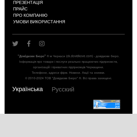
ПРЕЗЕНТАЦІЯ
ПРАЙС
ПРО КОМПАНІЮ
УМОВИ ВИКОРИСТАННЯ
"Довiдкове Бюро"
® м Черкаси (ck.dovidkove.com) - довідкове бюро.
Інформація про товари і послуги реально працюючих підприємств,
організацій і приватних підприємців Черкащини.
Телефони, адреси фірм. Новини. Акції та знижки.
© 2010-2024 ТОВ "Довідкове Бюро" ®. Всі права захищені.
Українська
Русский