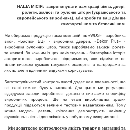
НАША МІСІЯ:
запропонувати вам кращі вікна, двері,
ролети, жалюзі та рулонні штори (українського та
європейського виробника), аби зробити ваш дім ще
комфортнішим та безпечнішим.
Ми обираємо продукцію таких компаній, як «WDS» - виробника
вікон, «Бастіон БЦ» - виробника дверей, «Dekor Plus» -
виробника рулонних штор, також виробляємо захисні ролети
та жалюзі. За кожним із цих найменувань - багаторічна історія
авторитетного виробничого підприємства, яке відмічене не
тільки високою думкою галузевих експертів та нагородами за
якість, але й вдячними відгуками користувачів.
Багатоступінчастий контроль якості додає нам впевненості, що
всі ваші вимоги будуть виконані. Для цього ми регулярно
відвідуємо заводи виробників, детально вивчаємо специфіку
виробничих процесів. Ще на етапі виробництва зразки
продукції піддаються великим тестовим навантаженням. Тому
кожна модель, деталь, кріплення демонструють найвищу
функціональність і довговічність у побутовому використанні.
Ми додатково контролюємо якість товару в магазині та