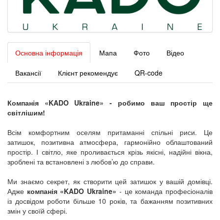
Основна інформація
Мапа
Фото
Відео
Вакансії
Клієнт рекомендує
QR-code
Компанія «KADO Ukraine» - робимо ваш простір ще
світлішим!
Всім комфортним оселям притаманні спільні риси. Це
затишок, позитивна атмосфера, гармонійно облаштований
простір. І світло, яке проливається крізь якісні, надійні вікна,
зроблені та встановлені з любов’ю до справи.
Ми знаємо секрет, як створити цей затишок у вашій домівці.
Адже
компанія «KADO Ukraine»
- це команда професіоналів
із досвідом роботи більше 10 років, та бажанням позитивних
змін у своїй сфері.