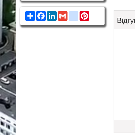
Ресурс
Facebook
LinkedIn
Gmail
google_bookmarks
Pinterest
Відгу