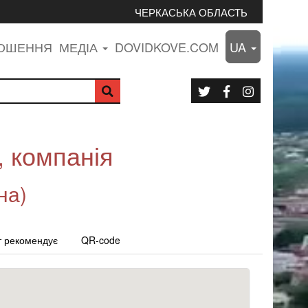
ЧЕРКАСЬКА ОБЛАСТЬ
ЛОШЕННЯ
МЕДІА
DOVIDKOVE.COM
UA
 компанія
на)
т рекомендує
QR-code