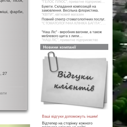
егла, пісок,
"ГЕЛОС ПЛЮС", приватне підприємство
Букети. Складання композицій на
замовлення. Весільна флористика.
уміші, фарби,
"КВІТИ", квітковий магазин
Повний спектр стоматологічних послуг.
"СТОМАТОЛОГІЧНА КЛІНІКА БАГІТА", медичний центр
"Наш Ліс" - виробник вагонки, а також
меблевого щита з липи…
"НАШ ЛІС", приватне підприємство
Новини компанії
, 27
лати
Ваші відгуки допоможуть іншим!
Відтепер на сторінку кожного
платного клієнта на сайті