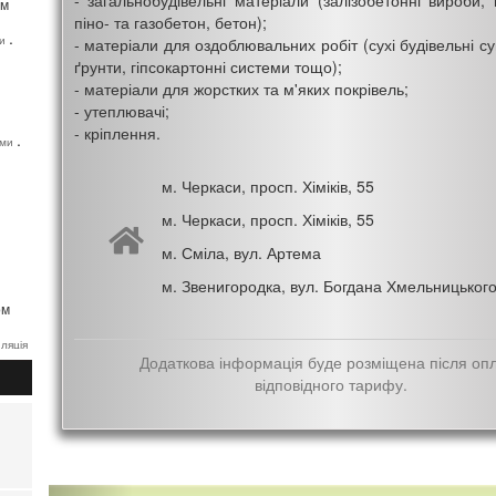
- загальнобудівельні матеріали (залізобетонні вироби, ц
ім
піно- та газобетон, бетон);
,
ки
- матеріали для оздоблювальних робіт (сухі будівельні с
ґрунти, гіпсокартонні системи тощо);
- матеріали для жорстких та м'яких покрівель;
- утеплювачі;
- кріплення.
,
еми
,
рокат
,
м. Черкаси, просп. Хіміків, 55
а
м. Черкаси, просп. Хіміків, 55
м. Сміла, вул. Артема
м. Звенигородка, вул. Богдана Хмельницького
ом
ляція
Додаткова інформація буде розміщена після оп
,
ння
відповідного тарифу.
м