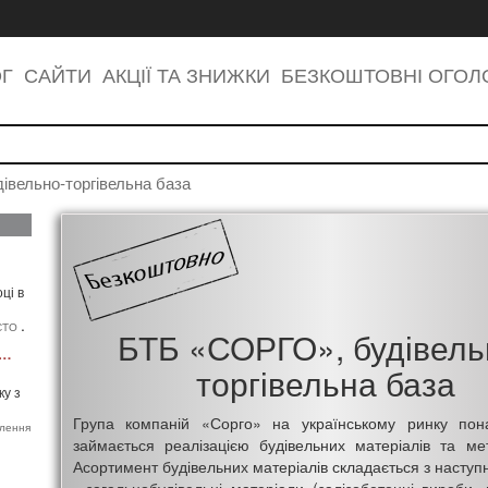
ОГ
САЙТИ
АКЦІЇ ТА ЗНИЖКИ
БЕЗКОШТОВНІ ОГО
вельно-торгівельна база
ці в
,
СТО
БТБ «СОРГО», будівель
МФОРТ", системи кондиціонування і вентиляції
торгівельна база
ку з
Група компаній «Сорго» на українському ринку пон
лення
займається реалізацією будівельних матеріалів та ме
Асортимент будівельних матеріалів складається з наступн