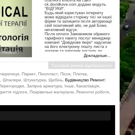
ck.dovidkove.com додано модуль
"ВІДГУКИ".
Будь-який користувач інтернету
може відвідати сторінку тієї чи іншої
фірми та залишити після авторизації
свій позитивний або, не дай Боже,
негативний відгук.
Після оплати Замовником обраного
тарифного пакету послуг менеджер
компанії "Довідкове бюро" надсилає
на його електронну пошту листа з
логіном та паролем доступу до
 medical”!
особистого кабінету створеної для
Докладніше...
його потреб сторінки на
ck.dovidkove.com.
Тестовий режим відображення
З цього Кабінету Клієнт може
розміщувати та коригувати
черепиця,
Паркет,
Пінопласт,
Пісок,
Плитка,
інформацію у вкладці ВАКАНСІЇ та у
а,
Шпалери,
Штукатурка,
Щебінь,
Будівництво Ремонт:
модулі ВІДГУКИ на своїй
персональній сторінці.
 Перегородки,
Запірна арматура,
Інше,
Каналізація,
риття підлоги,
Покрівельні матеріали,
Ремонтні роботи,
Пишіть сміливіше, залишайте свої
відгуки про послуги та товари фірм
Черкаського регіону. Пам'ятайте, що
ваш коментар може багато чого
змінити у роботі того чи іншого
підприємства.
...