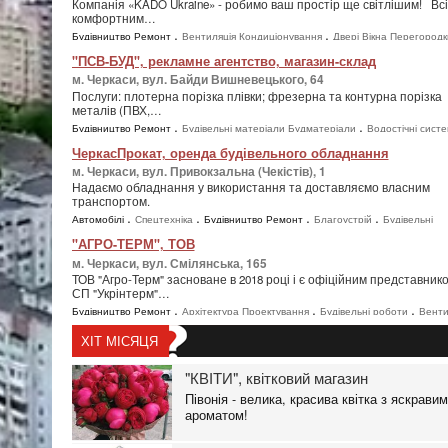
Компанія «KADO Ukraine» - робимо ваш простір ще світлішим! Вс
комфортним…
,
,
Будівництво Ремонт
Вентиляція Кондиціонування
Двері Вікна Перегород
,
,
,
Металопластикові вікна та двері
Техніка
Кондиціонери
"ПСВ-БУД", рекламне агентство, магазин-склад
м. Черкаси, вул. Байди Вишневецького, 64
Послуги: плотерна порізка плівки; фрезерна та контурна порізка
металів (ПВХ,…
,
,
Будівництво Ремонт
Будівельні матеріали Будматеріали
Водостічні сист
,
,
,
Кування Металовироби
Промислові товари
Металоконструкції
Металоп
ЧеркасПрокат, оренда будівельного обладнання
,
,
,
Реклама ЗМІ
Зовнішня реклама
Поліграфія Друкарня
Рекламні агентств
м. Черкаси, вул. Привокзальна (Чекістів), 1
Надаємо обладнання у використання та доставляємо власним
транспортом.
,
,
,
,
Автомобілі
Спецтехніка
Будівництво Ремонт
Благоустрій
Будівельні
,
,
,
,
матеріали Будматеріали
Інше
Транспорт
Послуги спецтехніки
"АГРО-ТЕРМ", ТОВ
м. Черкаси, вул. Смілянська, 165
ТОВ "Агро-Терм" засноване в 2018 році і є офіційним представник
СП "Укрінтерм"…
,
,
,
Будівництво Ремонт
Архітектура Проектування
Будівельні роботи
Венти
,
,
,
Кондиціонування
Каналізація
Монтажні роботи
Опалення Водопостача
ХІТ МІСЯЦЯ
,
,
,
Теплоізоляція
Промислові товари
Газове обладнання
Промислове
,
обладнання
"КВІТИ", квітковий магазин
Півонія - велика, красива квітка з яскрави
ароматом!