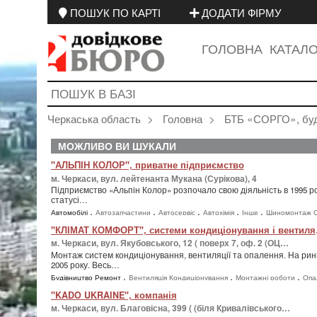
ПОШУК ПО КАРТІ
ДОДАТИ ФІРМУ
ГОЛОВНА
КАТАЛ
Черкаська область
Головна
БТБ «СОРГО», буді
МОЖЛИВО ВИ ШУКАЛИ
"АЛЬПІН КОЛОР", приватне підприємство
м. Черкаси, вул. лейтенанта Мукана (Сурікова), 4
Підприємство «Альпін Колор» розпочало свою діяльність в 1995 ро
статусі…
,
,
,
,
,
Автомобілі
Автозапчастини
Автосервіс
Автохімія
Інше
Шиномонтаж 
,
,
,
,
Будівництво Ремонт
Фарби Лаки
Промислові товари
Інструменти
"КЛІМАТ КО
,
Промислове обладнання
м. Черкаси, вул. Якубовського, 12 ( поверх 7, оф. 2 (ОЦ…
Монтаж систем кондиціонування, вентиляції та опалення. На рин
2005 року. Весь…
,
,
,
Будівництво Ремонт
Вентиляція Кондиціонування
Монтажні роботи
Опа
,
,
,
Водопостачання
Техніка
Кондиціонери
"KADO UKRAINE", компанія
м. Черкаси, вул. Благовісна, 399 ( (біля Кривалівського…