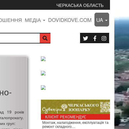
ЧЕРКАСЬКА ОБЛАСТЬ
ЛОШЕННЯ
МЕДІА
DOVIDKOVE.COM
UA
но-
ад 19 років
КЛІЄНТ РЕКОМЕНДУЄ
талопрокату.
Монтаж, налагодження, експлуатація та
их груп:
ремонт складного…