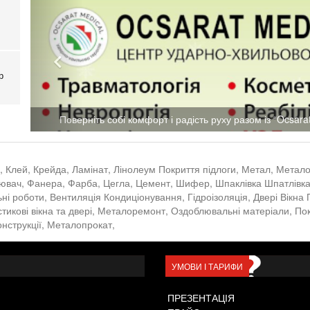
р
Поверніть собі комфорт і радість руху разом із “Ocsarat
,
Клей,
Крейда,
Ламінат,
Лінолеум Покриття підлоги,
Метал,
Метало
ювач,
Фанера,
Фарба,
Цегла,
Цемент,
Шифер,
Шпаклівка Шпатлівк
ьні роботи,
Вентиляція Кондиціонування,
Гідроізоляція,
Двері Вікна
икові вікна та двері,
Металоремонт,
Оздоблювальні матеріали,
Пок
нструкції,
Металопрокат,
УМОВИ І ТАРИФИ
ПРЕЗЕНТАЦІЯ