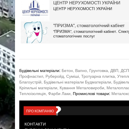
ЦЕНТР НЕРУХОМОСТІ УКРАЇНИ
ЦЕНТР НЕРУХОМОСТІ УКРАЇНИ
"ПРИЗМА", стоматологічний кабінет
"ПРИЗМА", стоматологічний кабінет. Спект
стоматологічних послуг
Будівельні матеріали:
Бетон,
Вапно,
Грунтовка,
ДВП,
ДСП
Профнастил,
Руберойд,
Суміші,
Тротуарна плитка,
Утепл
Благоустрій,
Будівельні матеріали Будматеріали,
Будівел
Кріпильні матеріали,
Кування Металовироби,
Металопласт
Теплоізоляція,
Фарби Лаки,
Промислові товари:
Металоко
ПРО КОМПАНІЮ
КОНТАКТИ