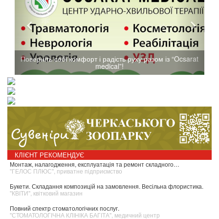
Поверніть собі комфорт і радість руху разом із “Ocsarat
medical”!
КЛІЄНТ РЕКОМЕНДУЄ
Монтаж, налагодження, експлуатація та ремонт складного…
"ГЕЛОС ПЛЮС", приватне підприємство
Букети. Складання композицій на замовлення. Весільна флористика.
"КВІТИ", квітковий магазин
Повний спектр стоматологічних послуг.
"СТОМАТОЛОГІЧНА КЛІНІКА БАГІТА", медичний центр