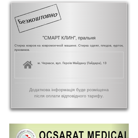
"СМАРТ КЛИН", пральня
Стирка ковров на ковромоечной машине. Стирка одеял, пледов, курток,
пуховиков.
м. Черкаси, вул. Героїв Майдану (Гайдара), 13
Додаткова інформація буде розміщена
після оплати відповідного тарифу.