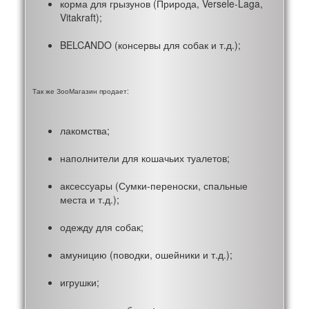
корма для грызунов (Природа, Versele-Laga,
Vitakraft);
BELCANDO (консервы для собак и т.д.);
Так же ЗооМагазин продает:
лакомства;
наполнители для кошачьих туалетов;
аксессуары (Сумки-переноски, спальные
места и т.д.);
одежду для собак;
амуницию (поводки, ошейники и т.д.);
игрушки;