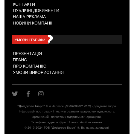
КОНТАКТИ
ПУБЛІЧНІ ДОКУМЕНТИ
НАША РЕКЛАМА
НОВИНИ КОМПАНІЇ
УМОВИ І ТАРИФИ
ПРЕЗЕНТАЦІЯ
ПРАЙС
ПРО КОМПАНІЮ
УМОВИ ВИКОРИСТАННЯ
"Довiдкове Бюро"
® м Черкаси (ck.dovidkove.com) - довідкове бюро.
Інформація про товари і послуги реально працюючих підприємств,
організацій і приватних підприємців Черкащини.
Телефони, адреси фірм. Новини. Акції та знижки.
© 2010-2024 ТОВ "Довідкове Бюро" ®. Всі права захищені.