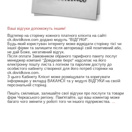
Ваші відгуки допоможуть іншим!
Відтепер на сторінку кожного платного клієнта на сайті
ck.dovidkove.com додано модуль "ВІДГУКИ".
Будь-який користувач інтернету може відвідати сторінку тієї чи
іншої фірми та залишити після авторизації свій позитивний або,
не дай Боже, негативний відгук.
Після оплати Замовником обраного тарифного пакету послуг
менеджер компанії "Довідкове бюро" надсилає на його
електронну пошту листа з логіном та паролем доступу до
особистого кабінету створеної для його потреб сторінки на
ck.dovidkove.com.
З цього Кабінету Клієнт може розміщувати та коригувати
інформацію у вкладці ВАКАНСІЇ та у модулі ВІДГУКИ на своїй
персональній сторінці.
Пишіть сміливіше, залишайте свої відгуки про послуги та товари
фірм Черкаського регіону. Пам'ятайте, що ваш коментар може
багато чого змінити у роботі того чи іншого підприємства.
...