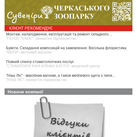
КЛІЄНТ РЕКОМЕНДУЄ
годження, експлуатація та ремонт складного…
Металопластикові 
", приватне підприємство
"KADO UKRAINE", 
дання композицій на замовлення. Весільна флористика.
Студентська зниж
ковий магазин
"ART ФІЗЕР", худо
р стоматологічних послуг.
Купівля-продаж т
ІЧНА КЛІНІКА БАГІТА", медичний центр
"ВАШ ДІМ", агентс
виробник вагонки, а також меблевого щита з липи…
Усі види стоматоло
риватне підприємство
"ESTA DENT", стом
Новини компанії