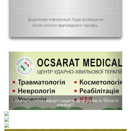
Додаткова інформація буде розміщена
після оплати відповідного тарифу.
ть собі комфорт і радість руху разом із “Ocsarat
Допомога люд
medical”!
азартних