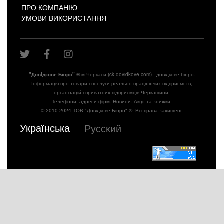
ПРО КОМПАНІЮ
УМОВИ ВИКОРИСТАННЯ
"Довiдкове Бюро"
® м Черкаси (ck.dovidkove.com) - довідкове бюро.
Інформація про товари і послуги реально працюючих підприємств,
організацій і приватних підприємців Черкащини.
Телефони, адреси фірм. Новини. Акції та знижки.
© 2010-2024 ТОВ "Довідкове Бюро" ®. Всі права захищені.
Українська
Русский