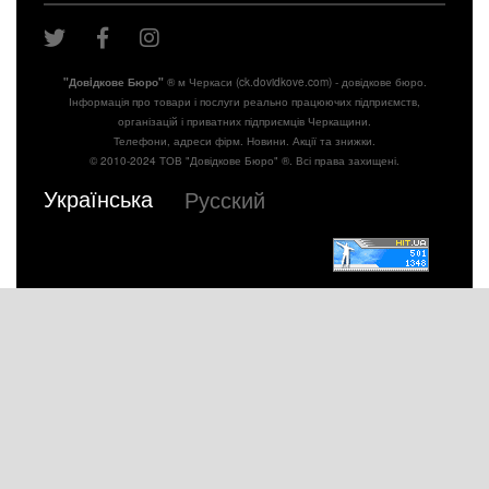
"Довiдкове Бюро"
® м Черкаси (ck.dovidkove.com) - довідкове бюро.
Інформація про товари і послуги реально працюючих підприємств,
організацій і приватних підприємців Черкащини.
Телефони, адреси фірм. Новини. Акції та знижки.
© 2010-2024 ТОВ "Довідкове Бюро" ®. Всі права захищені.
Українська
Русский