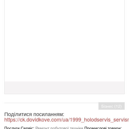
Бізнес (12)
Поділитися посиланням:
https://ck.dovidkove.com/ua/1999_holodservis_servis
Послуги Сервіс:
Ремонт побутової техніки
Промислові товари: