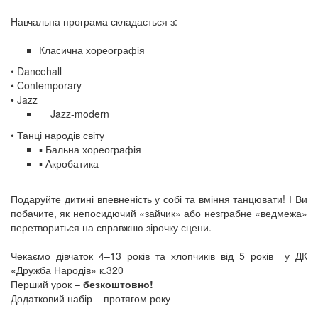
Навчальна програма складається з:
Класична хореографія
• Dancehall
• Contemporary
• Jazz
Jazz-modern
• Танці народів світу
▪️ Бальна хореографія
▪️ Акробатика
Подаруйте дитині впевненість у собі та вміння танцювати! І Ви
побачите, як непосидючий «зайчик» або незграбне «ведмежа»
перетвориться на справжню зірочку сцени.
Чекаємо дівчаток 4–13 років та хлопчиків від 5 років у ДК
«Дружба Народів» к.320
Перший урок –
безкоштовно!
Додатковий набір – протягом року