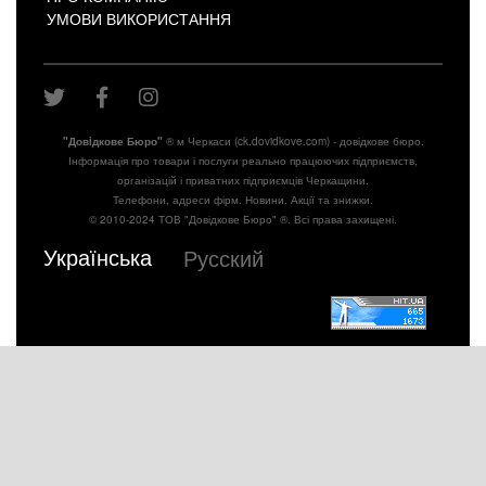
УМОВИ ВИКОРИСТАННЯ
"Довiдкове Бюро"
® м Черкаси (ck.dovidkove.com) - довідкове бюро.
Інформація про товари і послуги реально працюючих підприємств,
організацій і приватних підприємців Черкащини.
Телефони, адреси фірм. Новини. Акції та знижки.
© 2010-2024 ТОВ "Довідкове Бюро" ®. Всі права захищені.
Українська
Русский