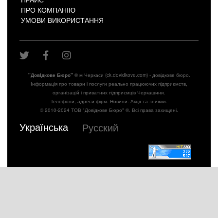
ПРО КОМПАНІЮ
УМОВИ ВИКОРИСТАННЯ
"Довiдкове Бюро"
® м Черкаси (ck.dovidkove.com) - довідкове бюро.
Інформація про товари і послуги реально працюючих підприємств,
організацій і приватних підприємців Черкащини.
Телефони, адреси фірм. Новини. Акції та знижки.
© 2010-2024 ТОВ "Довідкове Бюро" ®. Всі права захищені.
Українська
Русский