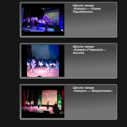
Школа танцю
«Каприз»—«Казки
Піднебесної»
Школа танцю
«Каприз»(Черкаси)—
Ангели
Школа танцю
«Каприз»—«Бешкетники»