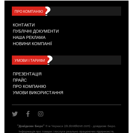
електронну пошту листа з логіном та паролем доступу до
особистого кабінету створеної для його потреб сторінки на
ck.dovidkove.com.
ПРО КОМПАНІЮ
З цього Кабінету Клієнт може розміщувати та коригувати
інформацію у вкладці ВАКАНСІЇ та у модулі ВІДГУКИ на своїй
персональній сторінці.
КОНТАКТИ
ПУБЛІЧНІ ДОКУМЕНТИ
Пишіть сміливіше, залишайте свої відгуки про послуги та товари
фірм Черкаського регіону. Пам'ятайте, що ваш коментар може
НАША РЕКЛАМА
багато чого змінити у роботі того чи іншого підприємства.
...
НОВИНИ КОМПАНІЇ
УМОВИ І ТАРИФИ
ПРЕЗЕНТАЦІЯ
ПРАЙС
ПРО КОМПАНІЮ
УМОВИ ВИКОРИСТАННЯ
"Довiдкове Бюро"
® м Черкаси (ck.dovidkove.com) - довідкове бюро.
Інформація про товари і послуги реально працюючих підприємств,