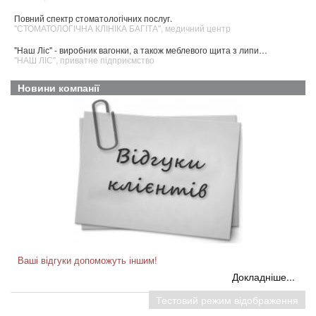
Повний спектр стоматологічних послуг.
"СТОМАТОЛОГІЧНА КЛІНІКА БАГІТА", медичний центр
"Наш Ліс" - виробник вагонки, а також меблевого щита з липи…
"НАШ ЛІС", приватне підприємство
Новини компанії
Ваші відгуки допоможуть іншим!
Докладніше...
Відтепер на сторінку кожного платного клієнта на сайті
ck.dovidkove.com додано модуль "ВІДГУКИ".
Будь-який користувач інтернету може відвідати сторінку тієї чи
Тестовий режим відображення
іншої фірми та залишити після авторизації свій позитивний або,