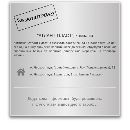
"АТЛАНТ-ПЛАСТ", компанія
Компанія "Атлант-Пласт" розпочала роботу понад 15 років тому. За цей
період на ринку пройдено великий шлях до великої структури з власною
виробничою базою та великою дилерською мережею на території
України.
м. Черкаси, вул. Героїв Холодного Яру (Першотравнева), 72 ( "Азот" к
м. Черкаси, вул. Вернигори, 3 (залізничний вокзал)
Додаткова інформація буде розміщена
після оплати відповідного тарифу.