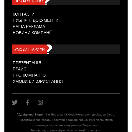
ПРО КОМПАНІЮ
КОНТАКТИ
ПУБЛІЧНІ ДОКУМЕНТИ
НАША РЕКЛАМА
НОВИНИ КОМПАНІЇ
УМОВИ І ТАРИФИ
ПРЕЗЕНТАЦІЯ
ПРАЙС
ПРО КОМПАНІЮ
УМОВИ ВИКОРИСТАННЯ
"Довiдкове Бюро"
® м Черкаси (ck.dovidkove.com) - довідкове бюро.
Інформація про товари і послуги реально працюючих підприємств,
організацій і приватних підприємців Черкащини.
Телефони, адреси фірм. Новини. Акції та знижки.