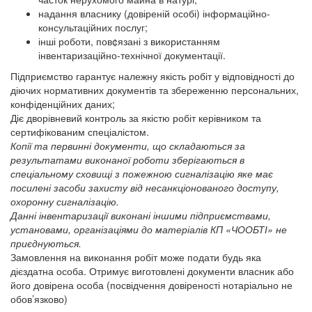
надання власнику (довіреній особі) інформаційно-
консультаційних послуг;
інші роботи, пов¢язані з використанням
інвентаризаційно-технічної документації.
Підприємство гарантує належну якість робіт у відповідності до
діючих нормативних документів та збереженню персональних,
конфіденційних даних;
Діє дворівневий контроль за якістю робіт керівником та
сертифікованим спеціалістом.
Копії та первинні документи, що складаються за
результатами виконаної роботи зберігаються в
спеціальному сховищі з пожежною сигналізацію яке має
посилені засоби захисту від несанкціонованого доступу,
охоронну сигналізацію.
Данні інвентаризації виконані іншими підприємствами,
установами, організаціями до матеріалів КП «ЧООБТІ» не
приєднуються.
Замовлення на виконання робіт може подати будь яка
дієздатна особа. Отримує виготовлені документи власник або
його довірена особа (посвідчення довіреності нотаріально не
обов’язково)