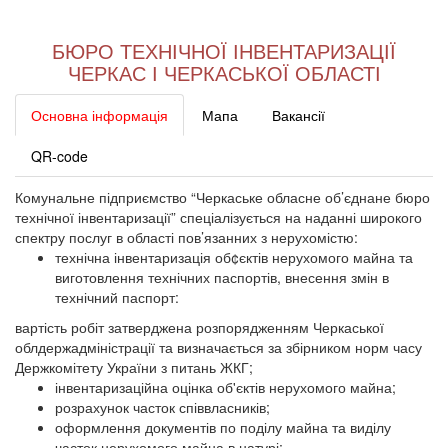
БЮРО ТЕХНІЧНОЇ ІНВЕНТАРИЗАЦІЇ
ЧЕРКАС І ЧЕРКАСЬКОЇ ОБЛАСТІ
Основна інформація
Мапа
Вакансії
QR-code
Комунальне підприємство “Черкаське обласне об’єднане бюро
технічної інвентаризації” спеціалізується на наданні широкого
спектру послуг в області пов’язанних з нерухомістю:
технічна інвентаризація об¢єктів нерухомого майна та
виготовлення технічних паспортів, внесення змін в
технічний паспорт:
вартість робіт затверджена розпорядженням Черкаської
облдержадміністрації та визначається за збірником норм часу
Держкомітету України з питань ЖКГ;
інвентаризаційна оцінка об'єктів нерухомого майна;
розрахунок часток співвласників;
оформлення документів по поділу майна та виділу
часток нерухомого майна в натурі;