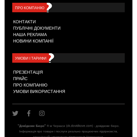
ПРО КОМПАНІЮ
КОНТАКТИ
ПУБЛІЧНІ ДОКУМЕНТИ
НАША РЕКЛАМА
НОВИНИ КОМПАНІЇ
УМОВИ І ТАРИФИ
ПРЕЗЕНТАЦІЯ
ПРАЙС
ПРО КОМПАНІЮ
УМОВИ ВИКОРИСТАННЯ
"Довiдкове Бюро"
® м Черкаси (ck.dovidkove.com) - довідкове бюро.
Інформація про товари і послуги реально працюючих підприємств,
організацій і приватних підприємців Черкащини.