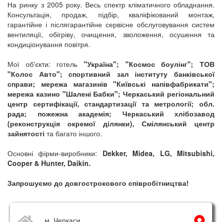
На ринку з 2005 року. Весь спектр кліматичного обладнання.
Консультація, продаж, підбір, кваліфікований монтаж,
гарантійне і післягарантійне сервісне обслуговування систем
вентиляції, обігріву, очищення, зволоження, осушення та
кондиціонування повітря.
Мої об'єкти: готель
"Україна"; "Космос боулінг"; ТОВ
"Колос Авто"; спортивний зал інституту банківської
справи; мережа магазинів "Київські напівфабрикати";
мережа казино "Шалені Бабки"; Черкаський регіональний
центр сертифікації, стандартизації та метрології; обл.
рада; пожежна академія; Черкаський хлібозавод
(реконструкція окремої ділянки), Смілянський центр
зайнятості
та багато іншого.
Основні фірми-виробники:
Dekker, Midea, LG, Mitsubishi,
Cooper & Hunter, Daikin.
Запрошуємо до довгострокового співробітництва!
м. Черкаси