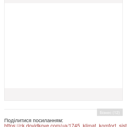
Бізнес (12)
Поділитися посиланням:
https://ck.dovidkove.com/ua/1745_klimat_komfort_sist