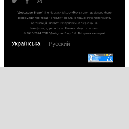
"Довiдкове Бюро"
® м Черкаси (ck.dovidkove.com) - довідкове бюро.
Інформація про товари і послуги реально працюючих підприємств,
організацій і приватних підприємців Черкащини.
Телефони, адреси фірм. Новини. Акції та знижки.
© 2010-2024 ТОВ "Довідкове Бюро" ®. Всі права захищені.
Українська
Русский