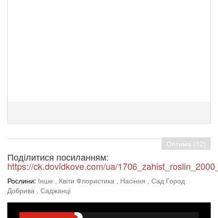
Оптима (12)
Поділитися посиланням:
https://ck.dovidkove.com/ua/1706_zahist_roslin_2000
Рослини:
Інше
, Квіти Флористика
, Насіння
, Сад Город
Добрива
, Саджанці