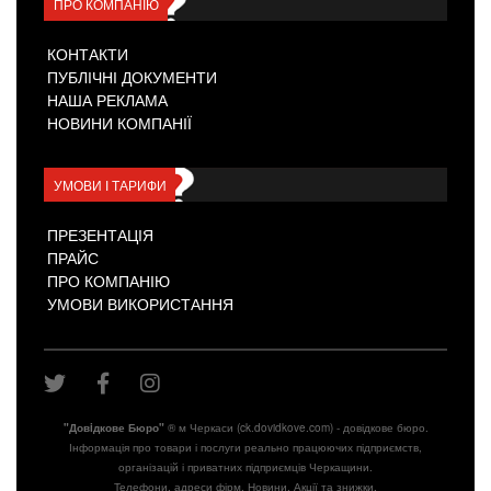
ПРО КОМПАНІЮ
КОНТАКТИ
ПУБЛІЧНІ ДОКУМЕНТИ
НАША РЕКЛАМА
НОВИНИ КОМПАНІЇ
УМОВИ І ТАРИФИ
ПРЕЗЕНТАЦІЯ
ПРАЙС
ПРО КОМПАНІЮ
УМОВИ ВИКОРИСТАННЯ
"Довiдкове Бюро"
® м Черкаси (ck.dovidkove.com) - довідкове бюро.
Інформація про товари і послуги реально працюючих підприємств,
організацій і приватних підприємців Черкащини.
Телефони, адреси фірм. Новини. Акції та знижки.