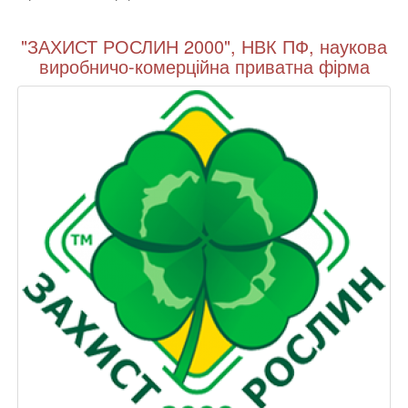
"ЗАХИСТ РОСЛИН 2000", НВК ПФ, наукова
виробничо-комерційна приватна фірма