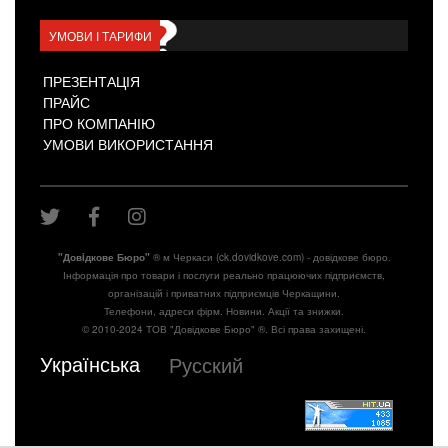
УМОВИ І ТАРИФИ
ПРЕЗЕНТАЦІЯ
ПРАЙС
ПРО КОМПАНІЮ
УМОВИ ВИКОРИСТАННЯ
"Довiдкове Бюро"
® м Черкаси (ck.dovidkove.com) - довідкове бюро.
Інформація про товари і послуги реально працюючих підприємств,
організацій і приватних підприємців Черкащини.
Телефони, адреси фірм. Новини. Акції та знижки.
© 2010-2024 ТОВ "Довідкове Бюро" ®. Всі права захищені.
Українська
Русский