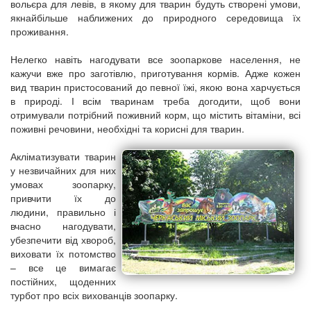
вольєра для левів, в якому для тварин будуть створені умови,
якнайбільше наближених до природного середовища їх
проживання.
Нелегко навіть нагодувати все зоопаркове населення, не
кажучи вже про заготівлю, приготування кормів. Адже кожен
вид тварин пристосований до певної їжі, якою вона харчується
в природі. І всім тваринам треба догодити, щоб вони
отримували потрібний поживний корм, що містить вітаміни, всі
поживні речовини, необхідні та корисні для тварин.
Акліматизувати тварин
у незвичайних для них
умовах зоопарку,
привчити їх до
людини, правильно і
вчасно нагодувати,
убезпечити від хвороб,
виховати їх потомство
– все це вимагає
постійних, щоденних
турбот про всіх вихованців зоопарку.