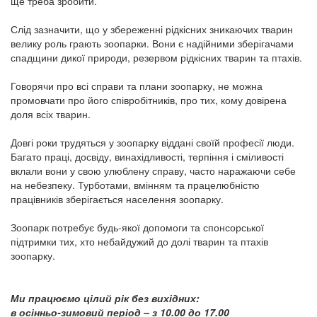
ще треба зробити.
Слід зазначити, що у збереженні рідкісних зникаючих тварин
велику роль грають зоопарки. Вони є надійними зберігачами
спадщини дикої природи, резервом рідкісних тварин та птахів.
Говорячи про всі справи та плани зоопарку, не можна
промовчати про його співробітників, про тих, кому довірена
доля всіх тварин.
Довгі роки трудяться у зоопарку віддані своїй професії люди.
Багато праці, досвіду, винахідливості, терпіння і сміливості
вклали вони у свою улюблену справу, часто наражаючи себе
на небезпеку. Турботами, вмінням та працелюбністю
працівників зберігається населення зоопарку.
Зоопарк потребує будь-якої допомоги та спонсорської
підтримки тих, хто небайдужий до долі тварин та птахів
зоопарку.
Ми працюємо цілий рік без вихідних:
в осінньо-зимовий період – з 10.00 до 17.00