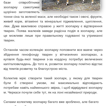
бази співробітники
зоопарку самотужки
щорічно заготовляють
тонни сіна та зеленої маси, але необхідні також і овочі, фрукти,
живий корм, вітамінні та мінеральні підживлення, щеплення,
ліки. Дуже важливою справою у житті зоопарку є відтворення
тварин. Поява малюків завжди радісна подія в зоопарку, але
це можливе лише при правильному годуванні та утриманні
тварин.
Останнім часом колекцію зоопарку поповнити все важче через
збіднення генофонду тварин у вітчизняних зоопарках, а
купівля будь-якої тварини з-за кордону потребує величезних
капіталовкладень. До того ж, розвиток зоопарку помітно відстає
від темпів розвитку та благоустрою міста.
Колектив мріє створити такий зоопарк, у якому для тварин
були б створені умови, які максимально відповідають
потребам навіть найменшого звірка, і щоб відвідувачі зоопарку
м. Черкаси почули себе тут, як на лоні незайманої природи.
Силами колективу зоопарку багато вже зроблено, але багато