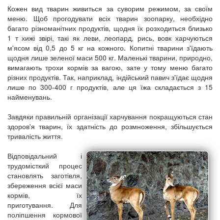
Кожен вид тварин живиться за суворим режимом, за своїм
меню. Щоб прогодувати всіх тварин зоопарку, необхідно
багато різноманітних продуктів, щодня їх розходиться близько
1 т хижі звірі, такі як леви, леопард, рись, вовк харчуються
м'ясом від 0,5 до 5 кг на кожного. Копитні тварини з'їдають
щодня лише зеленої маси 500 кг. Маленькі тварини, природно,
вимагають трохи кормів за вагою, зате у тому меню багато
різних продуктів. Так, наприклад, індійський павич з'їдає щодня
лише по 300-400 г продуктів, але ця їжа складається з 15
найменувань.
Завдяки правильній організації харчування покращуються стан
здоров'я тварин, їх здатність до розмноження, збільшується
тривалість життя.
Відповідальний і
трудомісткий процес
становлять заготівля,
збереження всієї маси
кормів, їх
приготування. Для
поліпшення кормової