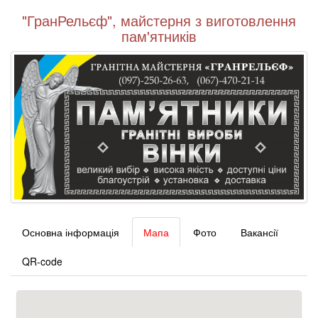
"ГранРельєф", майстерня з виготовлення
пам'ятників
Основна інформація
Мапа
Фото
Вакансії
QR-code