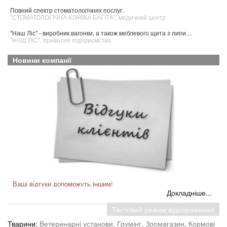
Повний спектр стоматологічних послуг.
"СТОМАТОЛОГІЧНА КЛІНІКА БАГІТА", медичний центр
"Наш Ліс" - виробник вагонки, а також меблевого щита з липи…
"НАШ ЛІС", приватне підприємство
Новини компанії
Ваші відгуки допоможуть іншим!
Докладніше...
Відтепер на сторінку кожного платного клієнта на сайті
ck.dovidkove.com додано модуль "ВІДГУКИ".
Тестовий режим відображення
Будь-який користувач інтернету може відвідати сторінку тієї чи
іншої фірми та залишити після авторизації свій позитивний або,
Тварини:
Ветеринарні установи,
Грумінг,
Зоомагазин,
Кормові
не дай Боже, негативний відгук.