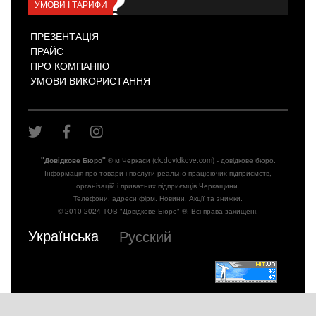
УМОВИ І ТАРИФИ
ПРЕЗЕНТАЦІЯ
ПРАЙС
ПРО КОМПАНІЮ
УМОВИ ВИКОРИСТАННЯ
"Довiдкове Бюро"
® м Черкаси (ck.dovidkove.com) - довідкове бюро.
Інформація про товари і послуги реально працюючих підприємств,
організацій і приватних підприємців Черкащини.
Телефони, адреси фірм. Новини. Акції та знижки.
© 2010-2024 ТОВ "Довідкове Бюро" ®. Всі права захищені.
Українська
Русский