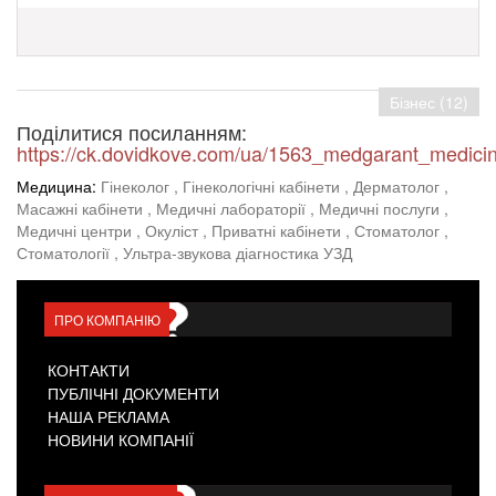
Бізнес (12)
Поділитися посиланням:
https://ck.dovidkove.com/ua/1563_medgarant_medicin
Медицина:
Гінеколог
, Гінекологічні кабінети
, Дерматолог
,
Масажні кабінети
, Медичні лабораторії
, Медичні послуги
,
Медичні центри
, Окуліст
, Приватні кабінети
, Стоматолог
,
Стоматології
, Ультра-звукова діагностика УЗД
ПРО КОМПАНІЮ
КОНТАКТИ
ПУБЛІЧНІ ДОКУМЕНТИ
НАША РЕКЛАМА
НОВИНИ КОМПАНІЇ